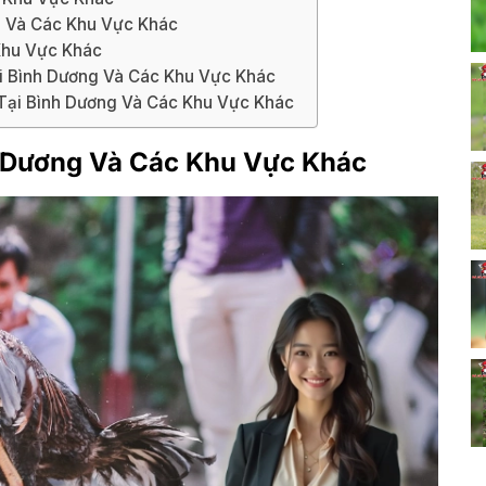
g Và Các Khu Vực Khác
Khu Vực Khác
i Bình Dương Và Các Khu Vực Khác
Tại Bình Dương Và Các Khu Vực Khác
 Dương Và Các Khu Vực Khác