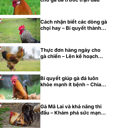
Cách nhận biết các dòng gà
chọi hay – Bí quyết thành
công cho năm 2025
Thực đơn hàng ngày cho
gà chiến – Lên kế hoạch
dinh dưỡng hoàn hảo 2025
Bí quyết giúp gà đá luôn
khỏe mạnh ít bệnh – Chia
sẻ từ cao thủ 2025
Gà Mã Lai và khả năng thi
đấu – Khám phá sức mạnh
bền bỉ 2025