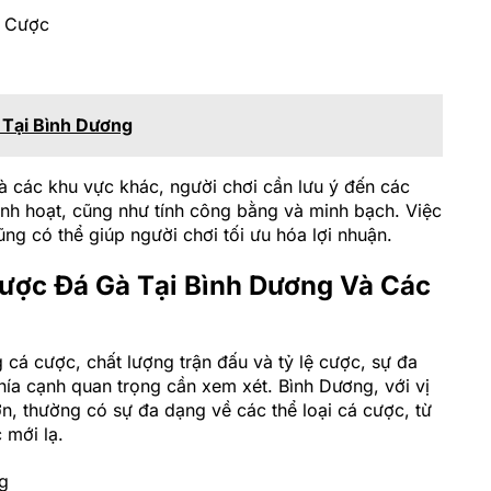
ệ Cược
 Tại Bình Dương
và các khu vực khác, người chơi cần lưu ý đến các
linh hoạt, cũng như tính công bằng và minh bạch. Việc
ng có thể giúp người chơi tối ưu hóa lợi nhuận.
ược Đá Gà Tại Bình Dương Và Các
 cá cược, chất lượng trận đấu và tỷ lệ cược, sự đa
hía cạnh quan trọng cần xem xét. Bình Dương, với vị
ớn, thường có sự đa dạng về các thể loại cá cược, từ
 mới lạ.
g