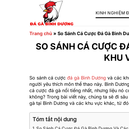
Chuyển
đến
KINH NGHIỆM 
nội
dung
Trang chủ
»
So Sánh Cá Cược Đá Gà Bình D
SO SÁNH CÁ CƯỢC Đ
KHU 
So sánh cá cược
đá gà Bình Dương
và các kh
người yêu thích môn thể thao này. Bình Dươn
cá cược đá gà nổi tiếng nhất, nhưng liệu nó c
không? Trong bài viết này, chúng ta sẽ đi sâ
gà tại Bình Dương và các khu vực khác, từ đó
Tóm tắt nội dung
So Sánh Cá Cược Đá Gà Bình Dương Và Các