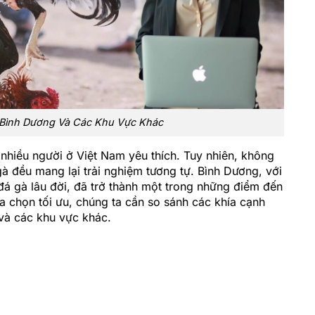
Bình Dương Và Các Khu Vực Khác
 nhiều người ở Việt Nam yêu thích. Tuy nhiên, không
gà đều mang lại trải nghiệm tương tự. Bình Dương, với
c đá gà lâu đời, đã trở thành một trong những điểm đến
a chọn tối ưu, chúng ta cần so sánh các khía cạnh
và các khu vực khác.