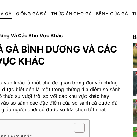
ĐÁ GÀ
GIỐNG GÀ ĐÁ
THỨC ĂN CHO GÀ
BỆNH CỦA GÀ
TI
ương Và Các Khu Vực Khác
B
Á GÀ BÌNH DƯƠNG VÀ CÁC
VỰC KHÁC
u vực khác là một chủ đề quan trọng đối với những
g được biết đến là một trong những địa điểm so sánh
ó thực sự vượt trội so với các khu vực khác hay
u vào so sánh các đặc điểm của so sánh cá cược đá
 giúp người chơi có được sự lựa chọn tốt nhất.
 Khu Vực Khác