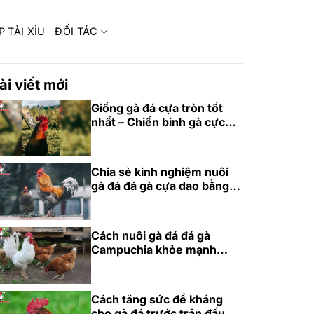
P TÀI XỈU
ĐỐI TÁC
ài viết mới
Giống gà đá cựa tròn tốt
nhất – Chiến binh gà cực
phẩm 2025
Chia sẻ kinh nghiệm nuôi
gà đá đá gà cựa dao bằng
thức ăn chuẩn
Cách nuôi gà đá đá gà
Campuchia khỏe mạnh
bằng dinh dưỡng
Cách tăng sức đề kháng
cho gà đá trước trận đấu