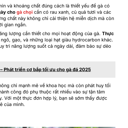
min và khoáng chất đúng cách là thiết yếu để gà có
gày cho
gà chọi
cần có rau xanh, củ quả tươi và các
ng chất này không chỉ cải thiện hệ miễn dịch mà còn
ời gian ngắn.
ng lượng cần thiết cho mọi hoạt động của gà.
Thực
gô, gạo, và những loại hạt giàu hydrocarbon khác.
uy trì năng lượng suốt cả ngày dài, đảm bảo sự dẻo
– Phát triển cơ bắp tối ưu cho gà đá 2025
hông chỉ mạnh mẽ về khoa học mà còn phát huy tối
hành công đó phụ thuộc rất nhiều vào sự tận tâm
y. Với một thực đơn hợp lý, bạn sẽ sớm thấy được
kê của mình.