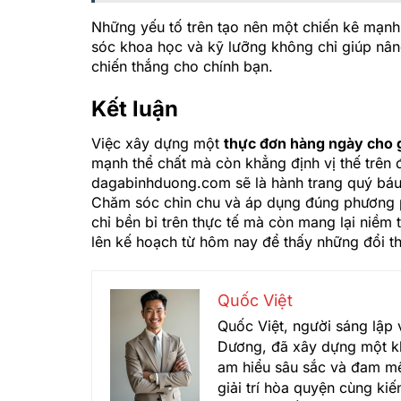
Những yếu tố trên tạo nên một chiến kê mạnh
sóc khoa học và kỹ lưỡng không chỉ giúp nâ
chiến thắng cho chính bạn.
Kết luận
Việc xây dựng một
thực đơn hàng ngày cho 
mạnh thể chất mà còn khẳng định vị thế trên 
dagabinhduong.com sẽ là hành trang quý báu 
Chăm sóc chỉn chu và áp dụng đúng phương 
chỉ bền bỉ trên thực tế mà còn mang lại niềm 
lên kế hoạch từ hôm nay để thấy những đổi th
Quốc Việt
Quốc Việt, người sáng lập 
Dương, đã xây dựng một kh
am hiểu sâu sắc và đam mê
giải trí hòa quyện cùng ki