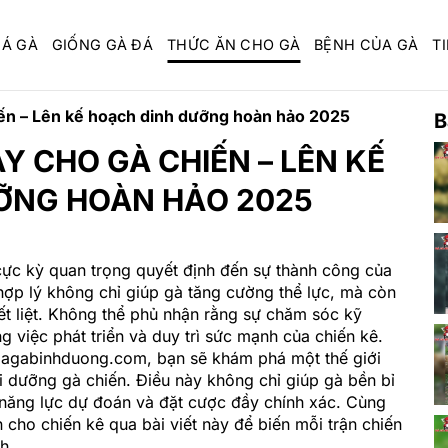
ĐÁ GÀ
GIỐNG GÀ ĐÁ
THỨC ĂN CHO GÀ
BỆNH CỦA GÀ
TI
ến – Lên kế hoạch dinh dưỡng hoàn hảo 2025
B
 CHO GÀ CHIẾN – LÊN KẾ
ỠNG HOÀN HẢO 2025
cực kỳ quan trọng quyết định đến sự thành công của
hợp lý không chỉ giúp gà tăng cường thể lực, mà còn
ết liệt. Không thể phủ nhận rằng sự chăm sóc kỹ
g việc phát triển và duy trì sức mạnh của chiến kê.
 dagabinhduong.com, bạn sẽ khám phá một thế giới
i dưỡng gà chiến. Điều này không chỉ giúp gà bền bỉ
n năng lực dự đoán và đặt cược đầy chính xác. Cùng
 cho chiến kê qua bài viết này để biến mỗi trận chiến
h.