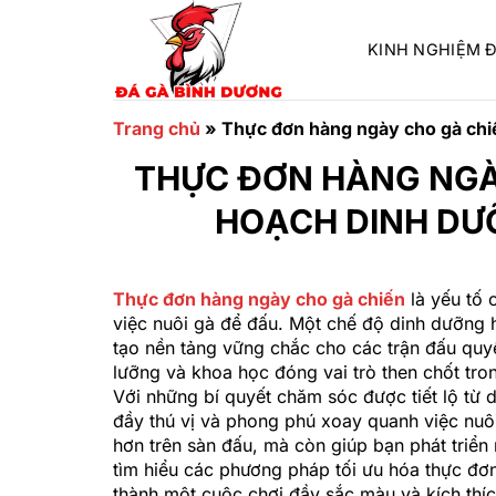
Chuyển
đến
KINH NGHIỆM 
nội
dung
Trang chủ
»
Thực đơn hàng ngày cho gà chi
THỰC ĐƠN HÀNG NGÀY
HOẠCH DINH DƯ
Thực đơn hàng ngày cho gà chiến
là yếu tố 
việc nuôi gà để đấu. Một chế độ dinh dưỡng 
tạo nền tảng vững chắc cho các trận đấu quy
lưỡng và khoa học đóng vai trò then chốt tron
Với những bí quyết chăm sóc được tiết lộ từ
đầy thú vị và phong phú xoay quanh việc nuô
hơn trên sàn đấu, mà còn giúp bạn phát triể
tìm hiểu các phương pháp tối ưu hóa thực đơn
thành một cuộc chơi đầy sắc màu và kích thíc