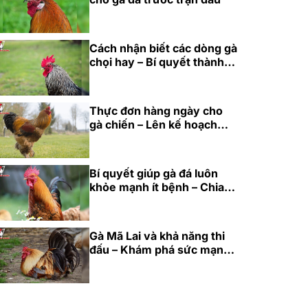
Cách nhận biết các dòng gà
chọi hay – Bí quyết thành
công cho năm 2025
Thực đơn hàng ngày cho
gà chiến – Lên kế hoạch
dinh dưỡng hoàn hảo 2025
Bí quyết giúp gà đá luôn
khỏe mạnh ít bệnh – Chia
sẻ từ cao thủ 2025
Gà Mã Lai và khả năng thi
đấu – Khám phá sức mạnh
bền bỉ 2025