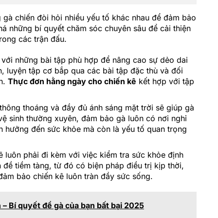
 gà chiến đòi hỏi nhiều yếu tố khác nhau để đảm bảo
á những bí quyết chăm sóc chuyên sâu để cải thiện
rong các trận đấu.
 với những bài tập phù hợp để nâng cao sự dẻo dai
 luyện tập cơ bắp qua các bài tập đặc thù và đối
h.
Thực đơn hằng ngày cho chiến kê
kết hợp với tập
thông thoáng và đầy đủ ánh sáng mặt trời sẽ giúp gà
 vệ sinh thường xuyên, đảm bảo gà luôn có nơi nghỉ
nh hưởng đến sức khỏe mà còn là yếu tố quan trọng
luôn phải đi kèm với việc kiểm tra sức khỏe định
ề tiềm tàng, từ đó có biện pháp điều trị kịp thời,
 đảm bảo chiến kê luôn tràn đầy sức sống.
– Bí quyết để gà của bạn bất bại 2025