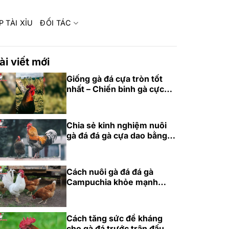
P TÀI XỈU
ĐỐI TÁC
ài viết mới
Giống gà đá cựa tròn tốt
nhất – Chiến binh gà cực
phẩm 2025
Chia sẻ kinh nghiệm nuôi
gà đá đá gà cựa dao bằng
thức ăn chuẩn
Cách nuôi gà đá đá gà
Campuchia khỏe mạnh
bằng dinh dưỡng
Cách tăng sức đề kháng
cho gà đá trước trận đấu