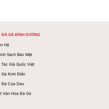
 ĐÁ GÀ BÌNH DƯƠNG
ên Hệ
ính Sách Bảo Mật
 Tác Giả Quốc Việt
 Gà Kinh Điển
 Đá Cựa Dao
t Văn Hóa Đá Gà