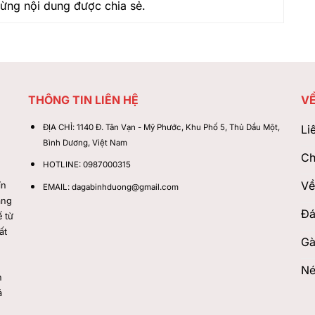
từng nội dung được chia sẻ.
THÔNG TIN LIÊN HỆ
VỀ
ĐỊA CHỈ:
1140 Đ. Tân Vạn - Mỹ Phước, Khu Phố 5, Thủ Dầu Một,
Li
Bình Dương, Việt Nam
Ch
HOTLINE:
0987000315
Về
ín
EMAIL:
dagabinhduong@gmail.com
ang
Đá
 từ
ất
Gà
Né
n
á