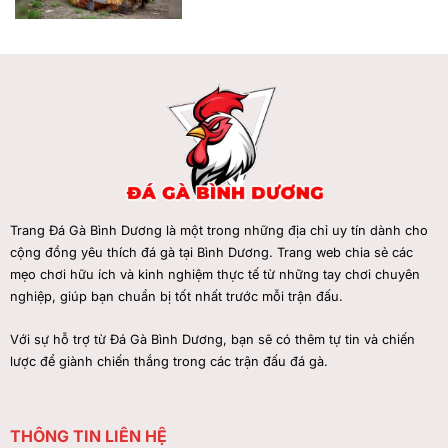
Trang Đá Gà Bình Dương
là một trong những địa chỉ uy tín dành cho
cộng đồng yêu thích đá gà tại Bình Dương. Trang web chia sẻ các
mẹo chơi hữu ích và kinh nghiệm thực tế từ những tay chơi chuyên
nghiệp, giúp bạn chuẩn bị tốt nhất trước mỗi trận đấu.
Với sự hỗ trợ từ Đá Gà Bình Dương, bạn sẽ có thêm tự tin và chiến
lược để giành chiến thắng trong các trận đấu đá gà.
THÔNG TIN LIÊN HỆ