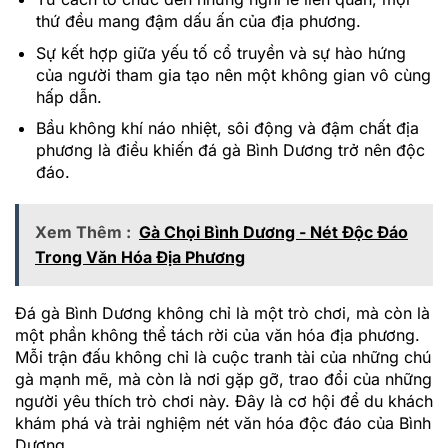
thứ đều mang đậm dấu ấn của địa phương.
Sự kết hợp giữa yếu tố cổ truyền và sự hào hứng
của người tham gia tạo nên một không gian vô cùng
hấp dẫn.
Bầu không khí náo nhiệt, sôi động và đậm chất địa
phương là điều khiến đá gà Bình Dương trở nên độc
đáo.
Xem Thêm :
Gà Chọi Bình Dương - Nét Độc Đáo
Trong Văn Hóa Địa Phương
Đá gà Bình Dương không chỉ là một trò chơi, mà còn là
một phần không thể tách rời của văn hóa địa phương.
Mỗi trận đấu không chỉ là cuộc tranh tài của những chú
gà mạnh mẽ, mà còn là nơi gặp gỡ, trao đổi của những
người yêu thích trò chơi này. Đây là cơ hội để du khách
khám phá và trải nghiệm nét văn hóa độc đáo của Bình
Dương.