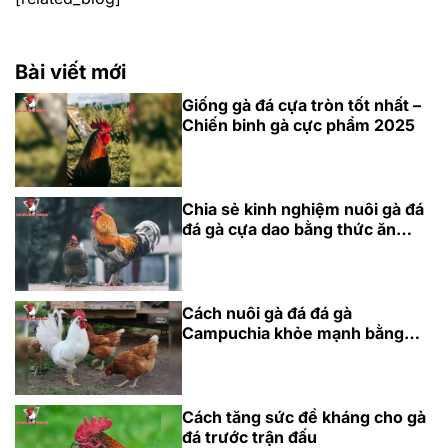
Bài viết mới
Giống gà đá cựa tròn tốt nhất –
Chiến binh gà cực phẩm 2025
Chia sẻ kinh nghiệm nuôi gà đá
đá gà cựa dao bằng thức ăn
chuẩn
Cách nuôi gà đá đá gà
Campuchia khỏe mạnh bằng
dinh dưỡng
Cách tăng sức đề kháng cho gà
đá trước trận đấu