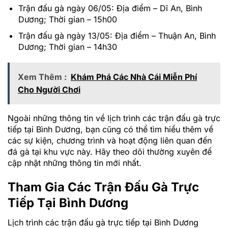
Trận đấu gà ngày 06/05: Địa điểm – Dĩ An, Bình
Dương; Thời gian – 15h00
Trận đấu gà ngày 13/05: Địa điểm – Thuận An, Bình
Dương; Thời gian – 14h30
Xem Thêm :
Khám Phá Các Nhà Cái Miễn Phí
Cho Người Chơi
Ngoài những thông tin về lịch trình các trận đấu gà trực
tiếp tại Bình Dương, bạn cũng có thể tìm hiểu thêm về
các sự kiện, chương trình và hoạt động liên quan đến
đá gà tại khu vực này. Hãy theo dõi thường xuyên để
cập nhật những thông tin mới nhất.
Tham Gia Các Trận Đấu Gà Trực
Tiếp Tại Bình Dương
Lịch trình các trận đấu gà trực tiếp tại Bình Dương