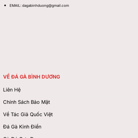
EMAIL:
dagabinhduong@gmail.com
VỀ ĐÁ GÀ BÌNH DƯƠNG
Liên Hệ
Chính Sách Bảo Mật
Về Tác Giả Quốc Việt
Đá Gà Kinh Điển