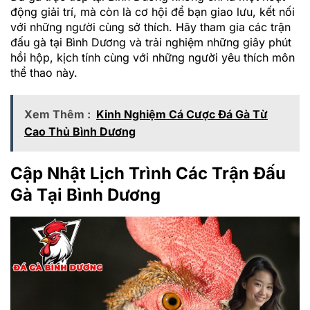
động giải trí, mà còn là cơ hội để bạn giao lưu, kết nối
với những người cùng sở thích. Hãy tham gia các trận
đấu gà tại Bình Dương và trải nghiệm những giây phút
hồi hộp, kịch tính cùng với những người yêu thích môn
thể thao này.
Xem Thêm :
Kinh Nghiệm Cá Cược Đá Gà Từ
Cao Thủ Bình Dương
Cập Nhật Lịch Trình Các Trận Đấu
Gà Tại Bình Dương