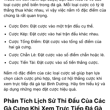
loại cược phổ biến trong đá gà. Mỗi loại cược có tỷ lệ
thắng thua khác nhau, vì vậy việc nắm rõ đặc điểm của
chúng là rất quan trọng.
Cược Đơn: Đặt cược vào một trận đấu cụ thể.
Cược Kép: Đặt cược vào hai trận đấu khác nhau.
Cược Tổng Điểm: Đặt cược vào tổng số điểm của
hai gà cưng.
Cược Chẵn Lẻ: Đặt cược vào số điểm chẵn hoặc lẻ.
Cược Tiền Tài: Đặt cược vào số tiền thắng cược.
Nắm rõ đặc điểm của các loại cược sẽ giúp bạn lựa
chọn cách cược phù hợp, tăng cơ hội thắng cược khi
xem trực tiếp đá gà tại Bình Dương. Hãy tìm hiểu kỹ và
áp dụng những mẹo đặt cược hiệu quả.
Phân Tích Lịch Sử Thi Đấu Của Các
Gà Cưng Khi Xem Trực Tiếp Đá Gà