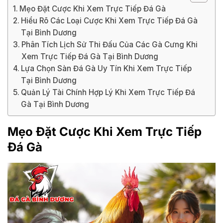
Mẹo Đặt Cược Khi Xem Trực Tiếp Đá Gà
Hiểu Rõ Các Loại Cược Khi Xem Trực Tiếp Đá Gà
Tại Bình Dương
Phân Tích Lịch Sử Thi Đấu Của Các Gà Cưng Khi
Xem Trực Tiếp Đá Gà Tại Bình Dương
Lựa Chọn Sàn Đá Gà Uy Tín Khi Xem Trực Tiếp
Tại Bình Dương
Quản Lý Tài Chính Hợp Lý Khi Xem Trực Tiếp Đá
Gà Tại Bình Dương
Mẹo Đặt Cược Khi Xem Trực Tiếp
Đá Gà