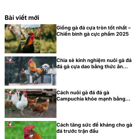
Bài viết mới
Giống gà đá cựa tròn tốt nhất –
Chiến binh gà cực phẩm 2025
Chia sẻ kinh nghiệm nuôi gà đá
đá gà cựa dao bằng thức ăn
chuẩn
Cách nuôi gà đá đá gà
Campuchia khỏe mạnh bằng
dinh dưỡng
Cách tăng sức đề kháng cho gà
đá trước trận đấu