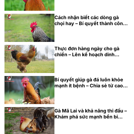
Cách nhận biết các dòng gà
chọi hay – Bí quyết thành công
cho năm 2025
Thực đơn hàng ngày cho gà
chiến – Lên kế hoạch dinh
dưỡng hoàn hảo 2025
Bí quyết giúp gà đá luôn khỏe
mạnh ít bệnh – Chia sẻ từ cao
thủ 2025
Gà Mã Lai và khả năng thi đấu –
Khám phá sức mạnh bền bỉ
2025