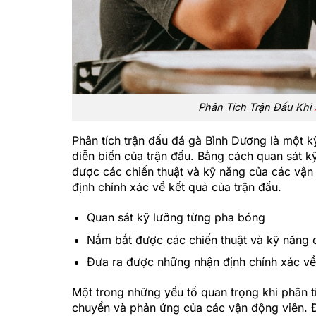
Phân Tích Trận Đấu Khi
Phân tích trận đấu đá gà Bình Dương là một 
diễn biến của trận đấu. Bằng cách quan sát 
được các chiến thuật và kỹ năng của các vận
định chính xác về kết quả của trận đấu.
Quan sát kỹ lưỡng từng pha bóng
Nắm bắt được các chiến thuật và kỹ năng 
Đưa ra được những nhận định chính xác về
Một trong những yếu tố quan trọng khi phân t
chuyển và phản ứng của các vận động viên. Đ