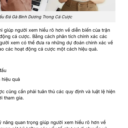
ấu Đá Gà Bình Dương Trong Cá Cược
ỉ giúp người xem hiểu rõ hơn về diễn biến của trận
động cá cược. Bằng cách phân tích chính xác các
người xem có thể đưa ra những dự đoán chính xác về
vào các hoạt động cá cược một cách hiệu quả.
đấu
 hiệu quả
ợc cũng cần phải tuân thủ các quy định và luật lệ hiện
i tham gia.
kỹ năng quan trọng giúp người xem hiểu rõ hơn về