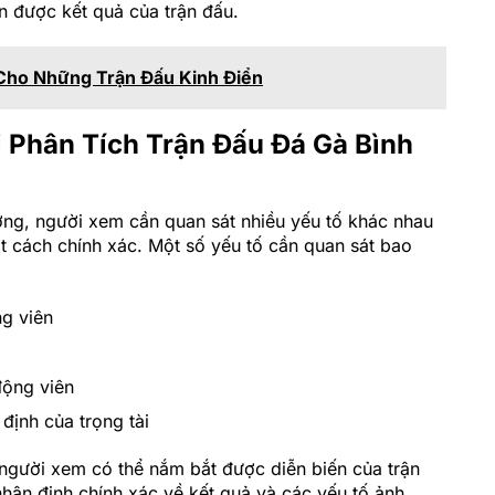
n được kết quả của trận đấu.
Cho Những Trận Đấu Kinh Điển
 Phân Tích Trận Đấu Đá Gà Bình
ơng, người xem cần quan sát nhiều yếu tố khác nhau
ột cách chính xác. Một số yếu tố cần quan sát bao
g viên
động viên
định của trọng tài
 người xem có thể nắm bắt được diễn biến của trận
hận định chính xác về kết quả và các yếu tố ảnh