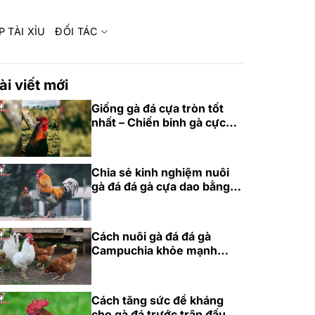
P TÀI XỈU
ĐỐI TÁC
ài viết mới
Giống gà đá cựa tròn tốt
nhất – Chiến binh gà cực
phẩm 2025
Chia sẻ kinh nghiệm nuôi
gà đá đá gà cựa dao bằng
thức ăn chuẩn
Cách nuôi gà đá đá gà
Campuchia khỏe mạnh
bằng dinh dưỡng
Cách tăng sức đề kháng
cho gà đá trước trận đấu