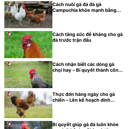
Cách nuôi gà đá đá gà
Campuchia khỏe mạnh bằng
dinh dưỡng
Cách tăng sức đề kháng cho gà
đá trước trận đấu
Cách nhận biết các dòng gà
chọi hay – Bí quyết thành công
cho năm 2025
Thực đơn hàng ngày cho gà
chiến – Lên kế hoạch dinh
dưỡng hoàn hảo 2025
Bí quyết giúp gà đá luôn khỏe