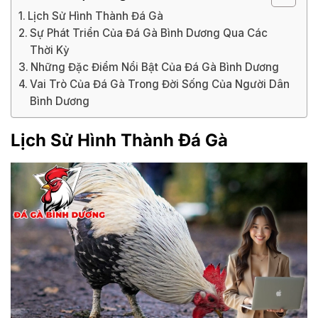
Lịch Sử Hình Thành Đá Gà
Sự Phát Triển Của Đá Gà Bình Dương Qua Các
Thời Kỳ
Những Đặc Điểm Nổi Bật Của Đá Gà Bình Dương
Vai Trò Của Đá Gà Trong Đời Sống Của Người Dân
Bình Dương
Lịch Sử Hình Thành Đá Gà