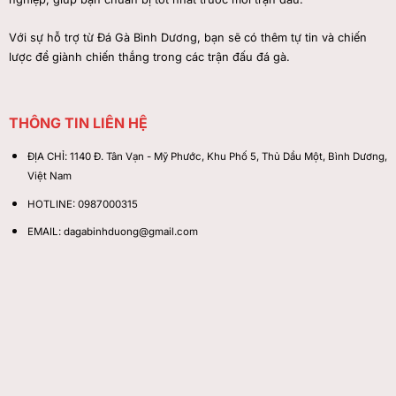
Với sự hỗ trợ từ Đá Gà Bình Dương, bạn sẽ có thêm tự tin và chiến
lược để giành chiến thắng trong các trận đấu đá gà.
THÔNG TIN LIÊN HỆ
ĐỊA CHỈ:
1140 Đ. Tân Vạn - Mỹ Phước, Khu Phố 5, Thủ Dầu Một, Bình Dương,
Việt Nam
HOTLINE:
0987000315
EMAIL:
dagabinhduong@gmail.com