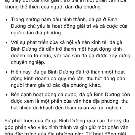
không thể thiếu của người dân địa phương.
Trong những năm đầu hình thành, đá gà ở Bình
Dương chủ yếu là hoạt động giải trí và cá cược của
người dân địa phương.
Với sự phát triển của xã hội và nền kinh tế, đá gà
Bình Dương đã dần trở thành một hoạt động kinh
doanh có tổ chức, với các sân đá gà được xây dựng
chuyên nghiệp.
Hiện nay, đá gà Bình Dương đã trở thành một hoạt
động kinh doanh có quy mô lớn, thu hút đông đảo
người tham gia từ các địa phương khác.
Bên cạnh hoạt động cá cược, đá gà Bình Dương còn
được xem là một phần của văn hóa địa phương, thu
hút nhiều du khách đến tham quan và trải nghiệm.
Sự phát triển của đá gà Bình Dương qua các thời kỳ đã
góp phần vào việc hình thành và gìn giữ một phần văn
hóa đặc trưng của địa phương này. Từ hoạt động giải