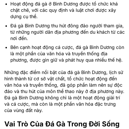
Hoạt động đá gà ở Bình Dương được tổ chức khá
chặt chẽ, với các quy định và luật chơi được xây
dựng cụ thể.
Đá gà Bình Dương thu hút đông đảo người tham gia,
từ những người dân địa phương đến du khách từ các
nơi đến.
Bên cạnh hoạt động cá cược, đá gà Bình Dương còn
là một phần của văn hóa và truyền thống địa
phương, được gìn giữ và phát huy qua nhiều thế hệ.
Những đặc điểm nổi bật của đá gà Bình Dương, lịch sử
hình thành từ cơ sở vật chất, tổ chức hoạt động đến
văn hóa và truyền thống, đã góp phần làm nên sự độc
đáo và thu hút của môn thể thao này ở địa phương này.
Đá gà Bình Dương không chỉ là một hoạt động giải trí
và cá cược, mà còn là một phần văn hóa đặc trưng
của vùng đất này.
Vai Trò Của Đá Gà Trong Đời Sống