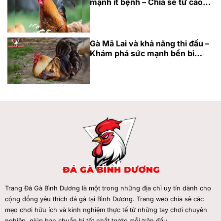
mạnh ít bệnh – Chia sẻ từ cao
thủ 2025
Gà Mã Lai và khả năng thi đấu –
Khám phá sức mạnh bền bỉ
2025
Trang Đá Gà Bình Dương
là một trong những địa chỉ uy tín dành cho
cộng đồng yêu thích đá gà tại Bình Dương. Trang web chia sẻ các
mẹo chơi hữu ích và kinh nghiệm thực tế từ những tay chơi chuyên
nghiệp, giúp bạn chuẩn bị tốt nhất trước mỗi trận đấu.