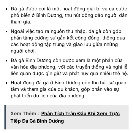
Đá gà được coi là một hoạt động giải trí và cá cược
phổ biến ở Bình Dương, thu hút đông đảo người dân
tham gia.
Ngoài việc tạo ra nguồn thu nhập, đá gà còn góp
phần tăng cường sự gắn kết cộng đồng, thông qua
các hoạt động tập trung và giao lưu giữa những
người chơi.
Đá gà Bình Dương còn được xem là một phần của
văn hóa địa phương, với các truyền thống và nghi lễ
liên quan được gìn giữ và phát huy qua nhiều thế hệ.
Hoạt động đá gà ở Bình Dương còn thu hút sự quan
tâm và tham gia của du khách, góp phần vào sự
phát triển du lịch của địa phương.
Xem Thêm :
Phân Tích Trận Đấu Khi Xem Trực
Tiếp Đá Gà Bình Dương