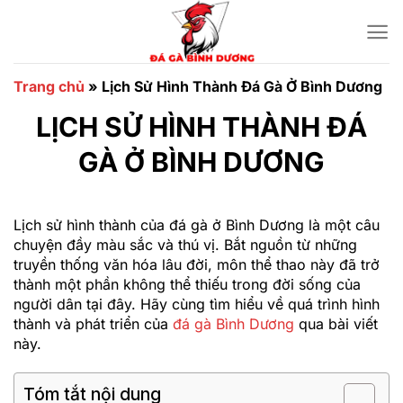
Chuyển
đến
nội
dung
Trang chủ
»
Lịch Sử Hình Thành Đá Gà Ở Bình Dương
LỊCH SỬ HÌNH THÀNH ĐÁ
GÀ Ở BÌNH DƯƠNG
Lịch sử hình thành của đá gà ở Bình Dương là một câu
chuyện đầy màu sắc và thú vị. Bắt nguồn từ những
truyền thống văn hóa lâu đời, môn thể thao này đã trở
thành một phần không thể thiếu trong đời sống của
người dân tại đây. Hãy cùng tìm hiểu về quá trình hình
thành và phát triển của
đá gà Bình Dương
qua bài viết
này.
Tóm tắt nội dung