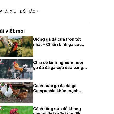
P TÀI XỈU
ĐỐI TÁC
ài viết mới
Giống gà đá cựa tròn tốt
nhất – Chiến binh gà cực
phẩm 2025
Chia sẻ kinh nghiệm nuôi
gà đá đá gà cựa dao bằng
thức ăn chuẩn
Cách nuôi gà đá đá gà
Campuchia khỏe mạnh
bằng dinh dưỡng
Cách tăng sức đề kháng
cho gà đá trước trận đấu