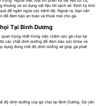
 trọng. Ngoài việc loại bỏ phân và vật liệu lót cũ,
thoáng và sử dụng vật liệu lót sạch sẽ. Định kỳ khử
 quả để ngăn ngừa các bệnh tật. Ngoài ra, bạn cần
ên để đảm bảo an toàn và thoải mái cho gà.
họi Tại Bình Dương
quan trọng nhất trong việc chăm sóc gà chọi tại
đủ các chất dinh dưỡng để đảm bảo sức khỏe và
c áp dụng đúng chế độ dinh dưỡng sẽ giúp gà phát
hế độ dinh dưỡng của gà chọi tại Bình Dương. Gà cần