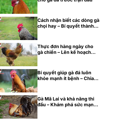
Cách nhận biết các dòng gà
chọi hay – Bí quyết thành
công cho năm 2025
Thực đơn hàng ngày cho
gà chiến – Lên kế hoạch
dinh dưỡng hoàn hảo 2025
Bí quyết giúp gà đá luôn
khỏe mạnh ít bệnh – Chia
sẻ từ cao thủ 2025
Gà Mã Lai và khả năng thi
đấu – Khám phá sức mạnh
bền bỉ 2025