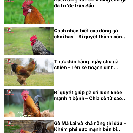
đá trước trận đấu
Cách nhận biết các dòng gà
chọi hay – Bí quyết thành công
cho năm 2025
Thực đơn hàng ngày cho gà
chiến – Lên kế hoạch dinh
dưỡng hoàn hảo 2025
Bí quyết giúp gà đá luôn khỏe
mạnh ít bệnh – Chia sẻ từ cao
thủ 2025
Gà Mã Lai và khả năng thi đấu –
Khám phá sức mạnh bền bỉ