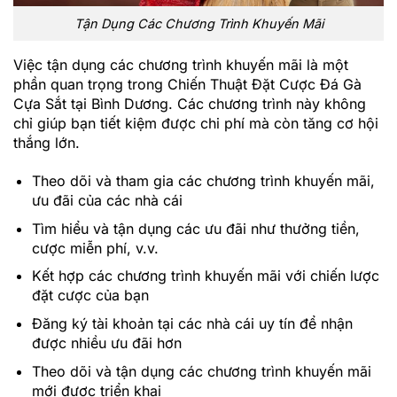
Tận Dụng Các Chương Trình Khuyến Mãi
Việc tận dụng các chương trình khuyến mãi là một
phần quan trọng trong Chiến Thuật Đặt Cược Đá Gà
Cựa Sắt tại Bình Dương. Các chương trình này không
chỉ giúp bạn tiết kiệm được chi phí mà còn tăng cơ hội
thắng lớn.
Theo dõi và tham gia các chương trình khuyến mãi,
ưu đãi của các nhà cái
Tìm hiểu và tận dụng các ưu đãi như thưởng tiền,
cược miễn phí, v.v.
Kết hợp các chương trình khuyến mãi với chiến lược
đặt cược của bạn
Đăng ký tài khoản tại các nhà cái uy tín để nhận
được nhiều ưu đãi hơn
Theo dõi và tận dụng các chương trình khuyến mãi
mới được triển khai