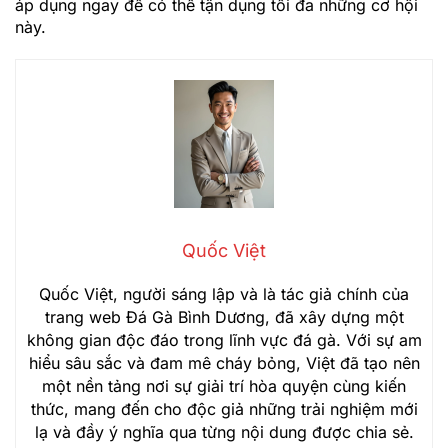
áp dụng ngay để có thể tận dụng tối đa những cơ hội
này.
Quốc Việt
Quốc Việt, người sáng lập và là tác giả chính của
trang web Đá Gà Bình Dương, đã xây dựng một
không gian độc đáo trong lĩnh vực đá gà. Với sự am
hiểu sâu sắc và đam mê cháy bỏng, Việt đã tạo nên
một nền tảng nơi sự giải trí hòa quyện cùng kiến
thức, mang đến cho độc giả những trải nghiệm mới
lạ và đầy ý nghĩa qua từng nội dung được chia sẻ.