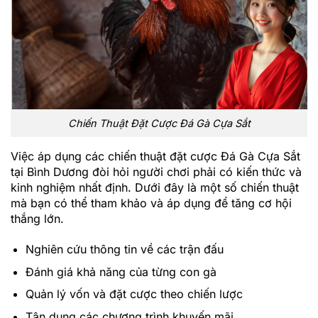
Chiến Thuật Đặt Cược Đá Gà Cựa Sắt
Việc áp dụng các chiến thuật đặt cược Đá Gà Cựa Sắt
tại Bình Dương đòi hỏi người chơi phải có kiến thức và
kinh nghiệm nhất định. Dưới đây là một số chiến thuật
mà bạn có thể tham khảo và áp dụng để tăng cơ hội
thắng lớn.
Nghiên cứu thông tin về các trận đấu
Đánh giá khả năng của từng con gà
Quản lý vốn và đặt cược theo chiến lược
Tận dụng các chương trình khuyến mãi