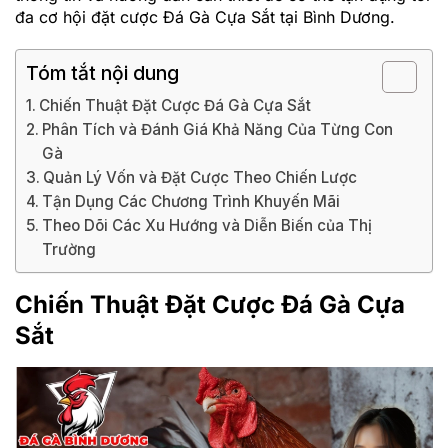
đa cơ hội đặt cược Đá Gà Cựa Sắt tại Bình Dương.
Tóm tắt nội dung
Chiến Thuật Đặt Cược Đá Gà Cựa Sắt
Phân Tích và Đánh Giá Khả Năng Của Từng Con
Gà
Quản Lý Vốn và Đặt Cược Theo Chiến Lược
Tận Dụng Các Chương Trình Khuyến Mãi
Theo Dõi Các Xu Hướng và Diễn Biến của Thị
Trường
Chiến Thuật Đặt Cược Đá Gà Cựa
Sắt