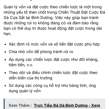
Quản lý vốn và đặt cược theo chiến lược là một trong
những yếu tố then chốt trong Chiến Thuật Đặt Cược Đá
Gà Cựa Sắt tại Bình Dương. Việc này giúp bạn tránh
được những rủi ro không đáng có và đảm bảo rằng
bạn có thể duy trì được hoạt động đặt cược trong dài
hạn.
Xác định rõ mức vốn và số tiền đặt cược phù hợp
Chia nhỏ vốn để phòng tránh rủi ro
Áp dụng các chiến lược đặt cược như đối kháng,
tiệm tiến, v.v.
Theo dõi và điều chỉnh chiến lược đặt cược theo
diễn biến của thị trường
Sử dụng các công cụ hỗ trợ như bảng tính, ứng
dụng quản lý vốn
Xem Thêm :
Trực Tiếp Đá Gà Bình Dương - Xem