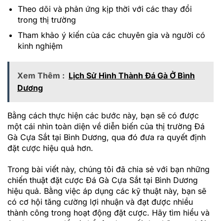
Theo dõi và phản ứng kịp thời với các thay đổi
trong thị trường
Tham khảo ý kiến của các chuyên gia và người có
kinh nghiệm
Xem Thêm :
Lịch Sử Hình Thành Đá Gà Ở Bình
Dương
Bằng cách thực hiện các bước này, bạn sẽ có được
một cái nhìn toàn diện về diễn biến của thị trường Đá
Gà Cựa Sắt tại Bình Dương, qua đó đưa ra quyết định
đặt cược hiệu quả hơn.
Trong bài viết này, chúng tôi đã chia sẻ với bạn những
chiến thuật đặt cược Đá Gà Cựa Sắt tại Bình Dương
hiệu quả. Bằng việc áp dụng các kỹ thuật này, bạn sẽ
có cơ hội tăng cường lợi nhuận và đạt được nhiều
thành công trong hoạt động đặt cược. Hãy tìm hiểu và