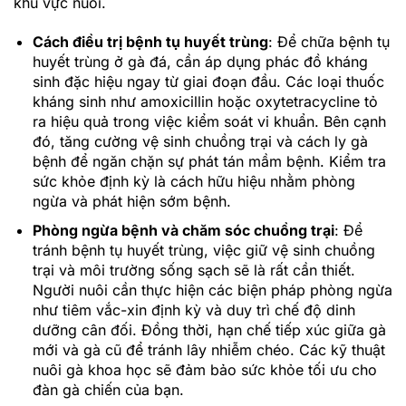
khu vực nuôi.
Cách điều trị bệnh tụ huyết trùng
: Để chữa bệnh tụ
huyết trùng ở gà đá, cần áp dụng phác đồ kháng
sinh đặc hiệu ngay từ giai đoạn đầu. Các loại thuốc
kháng sinh như amoxicillin hoặc oxytetracycline tỏ
ra hiệu quả trong việc kiểm soát vi khuẩn. Bên cạnh
đó, tăng cường vệ sinh chuồng trại và cách ly gà
bệnh để ngăn chặn sự phát tán mầm bệnh. Kiểm tra
sức khỏe định kỳ là cách hữu hiệu nhằm phòng
ngừa và phát hiện sớm bệnh.
Phòng ngừa bệnh và chăm sóc chuồng trại
: Để
tránh bệnh tụ huyết trùng, việc giữ vệ sinh chuồng
trại và môi trường sống sạch sẽ là rất cần thiết.
Người nuôi cần thực hiện các biện pháp phòng ngừa
như tiêm vắc-xin định kỳ và duy trì chế độ dinh
dưỡng cân đối. Đồng thời, hạn chế tiếp xúc giữa gà
mới và gà cũ để tránh lây nhiễm chéo. Các kỹ thuật
nuôi gà khoa học sẽ đảm bảo sức khỏe tối ưu cho
đàn gà chiến của bạn.