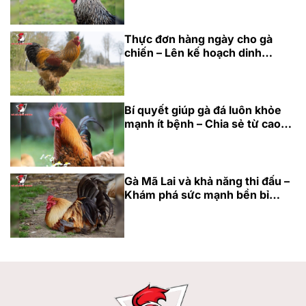
Thực đơn hàng ngày cho gà
chiến – Lên kế hoạch dinh
dưỡng hoàn hảo 2025
Bí quyết giúp gà đá luôn khỏe
mạnh ít bệnh – Chia sẻ từ cao
thủ 2025
Gà Mã Lai và khả năng thi đấu –
Khám phá sức mạnh bền bỉ
2025