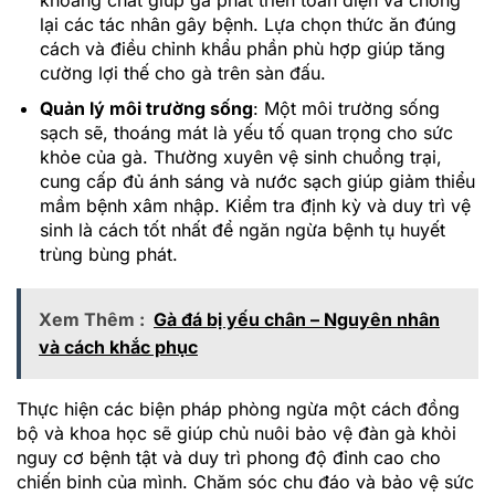
khoáng chất giúp gà phát triển toàn diện và chống
lại các tác nhân gây bệnh. Lựa chọn thức ăn đúng
cách và điều chỉnh khẩu phần phù hợp giúp tăng
cường lợi thế cho gà trên sàn đấu.
Quản lý môi trường sống
: Một môi trường sống
sạch sẽ, thoáng mát là yếu tố quan trọng cho sức
khỏe của gà. Thường xuyên vệ sinh chuồng trại,
cung cấp đủ ánh sáng và nước sạch giúp giảm thiểu
mầm bệnh xâm nhập. Kiểm tra định kỳ và duy trì vệ
sinh là cách tốt nhất để ngăn ngừa bệnh tụ huyết
trùng bùng phát.
Xem Thêm :
Gà đá bị yếu chân – Nguyên nhân
và cách khắc phục
Thực hiện các biện pháp phòng ngừa một cách đồng
bộ và khoa học sẽ giúp chủ nuôi bảo vệ đàn gà khỏi
nguy cơ bệnh tật và duy trì phong độ đỉnh cao cho
chiến binh của mình. Chăm sóc chu đáo và bảo vệ sức