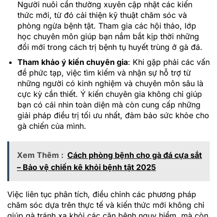
Người nuôi cần thường xuyên cập nhật các kiến
thức mới, từ đó cải thiện kỹ thuật chăm sóc và
phòng ngừa bệnh tật. Tham gia các hội thảo, lớp
học chuyên môn giúp bạn nắm bắt kịp thời những
đổi mới trong cách trị bệnh tụ huyết trùng ở gà đá.
Tham khảo ý kiến chuyên gia
: Khi gặp phải các vấn
đề phức tạp, việc tìm kiếm và nhận sự hỗ trợ từ
những người có kinh nghiệm và chuyên môn sâu là
cực kỳ cần thiết. Ý kiến chuyên gia không chỉ giúp
bạn có cái nhìn toàn diện mà còn cung cấp những
giải pháp điều trị tối ưu nhất, đảm bảo sức khỏe cho
gà chiến của mình.
Xem Thêm :
Cách phòng bệnh cho gà đá cựa sắt
– Bảo vệ chiến kê khỏi bệnh tật 2025
Việc liên tục phân tích, điều chỉnh các phương pháp
chăm sóc dựa trên thực tế và kiến thức mới không chỉ
giúp gà tránh xa khỏi các căn bệnh nguy hiểm, mà còn