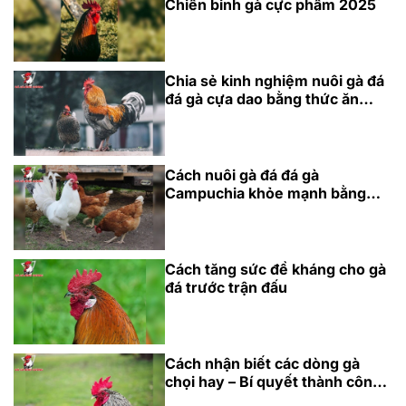
Chiến binh gà cực phẩm 2025
Chia sẻ kinh nghiệm nuôi gà đá
đá gà cựa dao bằng thức ăn
chuẩn
Cách nuôi gà đá đá gà
Campuchia khỏe mạnh bằng
dinh dưỡng
Cách tăng sức đề kháng cho gà
đá trước trận đấu
Cách nhận biết các dòng gà
chọi hay – Bí quyết thành công
cho năm 2025