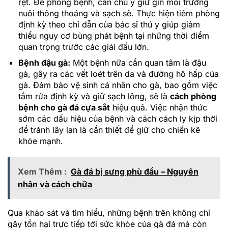
rệt. Để phòng bệnh, cần chú ý giữ gìn môi trường
nuôi thông thoáng và sạch sẽ. Thực hiện tiêm phòng
định kỳ theo chỉ dẫn của bác sĩ thú y giúp giảm
thiểu nguy cơ bùng phát bệnh tại những thời điểm
quan trọng trước các giải đấu lớn.
Bệnh đậu gà:
Một bệnh nữa cần quan tâm là đậu
gà, gây ra các vết loét trên da và đường hô hấp của
gà. Đảm bảo vệ sinh cá nhân cho gà, bao gồm việc
tắm rửa định kỳ và giữ sạch lông, sẽ là
cách phòng
bệnh cho gà đá cựa sắt
hiệu quả. Việc nhận thức
sớm các dấu hiệu của bệnh và cách cách ly kịp thời
để tránh lây lan là cần thiết để giữ cho chiến kê
khỏe mạnh.
Xem Thêm :
Gà đá bị sưng phù đầu – Nguyên
nhân và cách chữa
Qua khảo sát và tìm hiểu, những bệnh trên không chỉ
gây tổn hại trực tiếp tới sức khỏe của gà đá mà còn