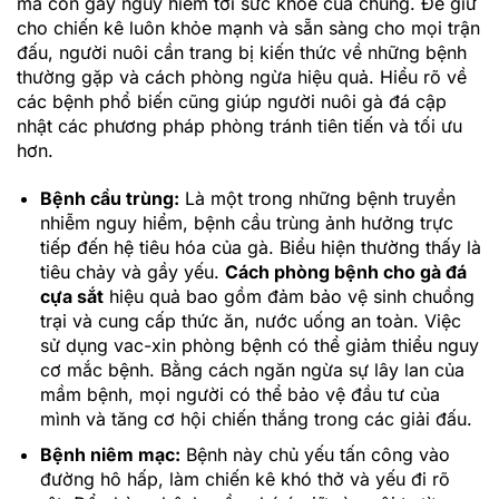
mà còn gây nguy hiểm tới sức khỏe của chúng. Để giữ
cho chiến kê luôn khỏe mạnh và sẵn sàng cho mọi trận
đấu, người nuôi cần trang bị kiến thức về những bệnh
thường gặp và cách phòng ngừa hiệu quả. Hiểu rõ về
các bệnh phổ biến cũng giúp người nuôi gà đá cập
nhật các phương pháp phòng tránh tiên tiến và tối ưu
hơn.
Bệnh cầu trùng:
Là một trong những bệnh truyền
nhiễm nguy hiểm, bệnh cầu trùng ảnh hưởng trực
tiếp đến hệ tiêu hóa của gà. Biểu hiện thường thấy là
tiêu chảy và gầy yếu.
Cách phòng bệnh cho gà đá
cựa sắt
hiệu quả bao gồm đảm bảo vệ sinh chuồng
trại và cung cấp thức ăn, nước uống an toàn. Việc
sử dụng vac-xin phòng bệnh có thể giảm thiểu nguy
cơ mắc bệnh. Bằng cách ngăn ngừa sự lây lan của
mầm bệnh, mọi người có thể bảo vệ đầu tư của
mình và tăng cơ hội chiến thắng trong các giải đấu.
Bệnh niêm mạc:
Bệnh này chủ yếu tấn công vào
đường hô hấp, làm chiến kê khó thở và yếu đi rõ