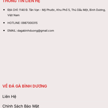
THÔNG TIN LIÊN HỆ
ĐỊA CHỈ:
1140 Đ. Tân Vạn - Mỹ Phước, Khu Phố 5, Thủ Dầu Một, Bình Dương,
Việt Nam
HOTLINE:
0987000315
EMAIL:
dagabinhduong@gmail.com
VỀ ĐÁ GÀ BÌNH DƯƠNG
Liên Hệ
Chính Sách Bảo Mật