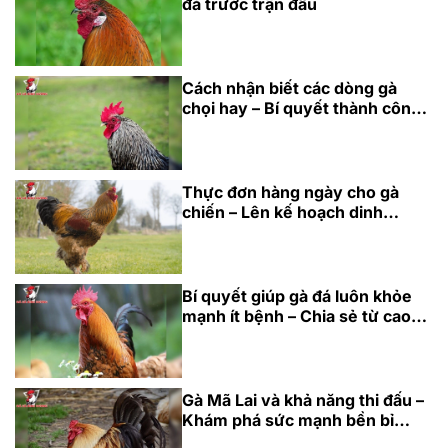
đá trước trận đấu
Cách nhận biết các dòng gà
chọi hay – Bí quyết thành công
cho năm 2025
Thực đơn hàng ngày cho gà
chiến – Lên kế hoạch dinh
dưỡng hoàn hảo 2025
Bí quyết giúp gà đá luôn khỏe
mạnh ít bệnh – Chia sẻ từ cao
thủ 2025
Gà Mã Lai và khả năng thi đấu –
Khám phá sức mạnh bền bỉ
2025