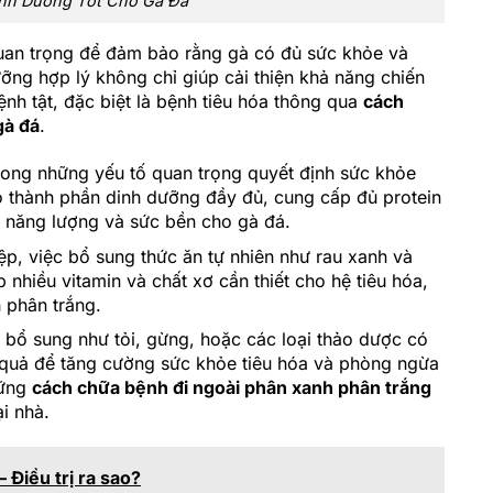
nh Dưỡng Tốt Cho Gà Đá
uan trọng để đảm bảo rằng gà có đủ sức khỏe và
ỡng hợp lý không chỉ giúp cải thiện khả năng chiến
h tật, đặc biệt là bệnh tiêu hóa thông qua
cách
gà đá
.
rong những yếu tố quan trọng quyết định sức khỏe
 thành phần dinh dưỡng đầy đủ, cung cấp đủ protein
rì năng lượng và sức bền cho gà đá.
ệp, việc bổ sung thức ăn tự nhiên như rau xanh và
 nhiều vitamin và chất xơ cần thiết cho hệ tiêu hóa,
h phân trắng.
 bổ sung như tỏi, gừng, hoặc các loại thảo dược có
u quả để tăng cường sức khỏe tiêu hóa và phòng ngừa
hững
cách chữa bệnh đi ngoài phân xanh phân trắng
i nhà.
 Điều trị ra sao?