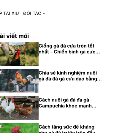
P TÀI XỈU
ĐỐI TÁC
ài viết mới
Giống gà đá cựa tròn tốt
nhất – Chiến binh gà cực
phẩm 2025
Chia sẻ kinh nghiệm nuôi
gà đá đá gà cựa dao bằng
thức ăn chuẩn
Cách nuôi gà đá đá gà
Campuchia khỏe mạnh
bằng dinh dưỡng
Cách tăng sức đề kháng
cho gà đá trước trận đấu