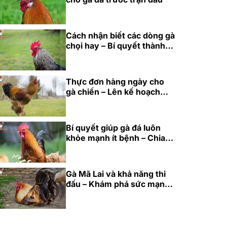
Cách nhận biết các dòng gà
chọi hay – Bí quyết thành
công cho năm 2025
Thực đơn hàng ngày cho
gà chiến – Lên kế hoạch
dinh dưỡng hoàn hảo 2025
Bí quyết giúp gà đá luôn
khỏe mạnh ít bệnh – Chia
sẻ từ cao thủ 2025
Gà Mã Lai và khả năng thi
đấu – Khám phá sức mạnh
bền bỉ 2025