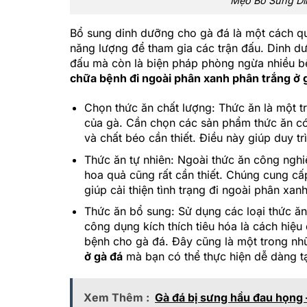
Mẹo Bổ Sung Di
Bổ sung dinh dưỡng cho gà đá là một cách q
năng lượng để tham gia các trận đấu. Dinh dư
đấu mà còn là biện pháp phòng ngừa nhiều bện
chữa bệnh đi ngoài phân xanh phân trắng ở 
Chọn thức ăn chất lượng: Thức ăn là một t
của gà. Cần chọn các sản phẩm thức ăn có
và chất béo cần thiết. Điều này giúp duy t
Thức ăn tự nhiên: Ngoài thức ăn công nghi
hoa quả cũng rất cần thiết. Chúng cung cấp
giúp cải thiện tình trạng đi ngoài phân xan
Thức ăn bổ sung: Sử dụng các loại thức ăn
công dụng kích thích tiêu hóa là cách hiệ
bệnh cho gà đá. Đây cũng là một trong n
ở gà đá
mà bạn có thể thực hiện dễ dàng tạ
Xem Thêm :
Gà đá bị sưng hầu đau họng –