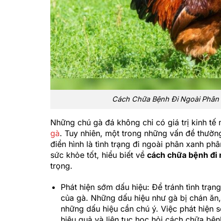
Cách Chữa Bệnh Đi Ngoài Phân
Những chú gà đá không chỉ có giá trị kinh t
gà
. Tuy nhiên, một trong những vấn đề thường
điển hình là tình trạng đi ngoài phân xanh phâ
sức khỏe tốt, hiểu biết về
cách chữa bệnh đi 
trọng.
Phát hiện sớm dấu hiệu: Để tránh tình trạng
của gà. Những dấu hiệu như gà bị chán ăn,
những dấu hiệu cần chú ý. Việc phát hiện 
hiệu quả và liên tục học hỏi cách chữa bện