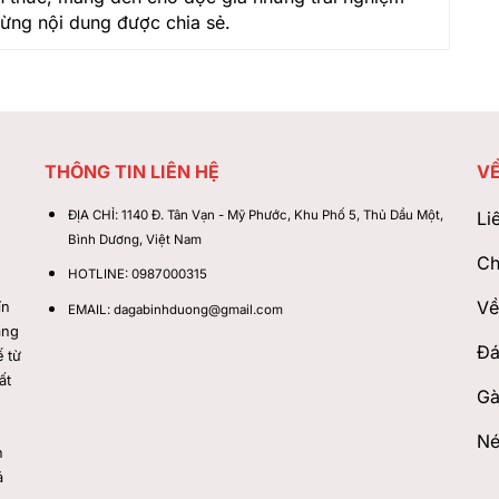
từng nội dung được chia sẻ.
THÔNG TIN LIÊN HỆ
VỀ
ĐỊA CHỈ:
1140 Đ. Tân Vạn - Mỹ Phước, Khu Phố 5, Thủ Dầu Một,
Li
Bình Dương, Việt Nam
Ch
HOTLINE:
0987000315
Về
ín
EMAIL:
dagabinhduong@gmail.com
ang
Đá
 từ
ất
Gà
Né
n
á