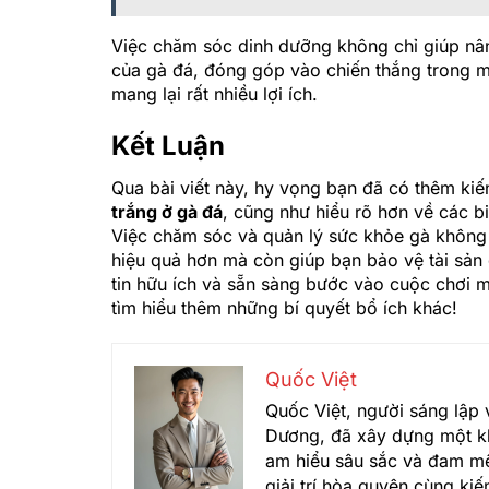
Việc chăm sóc dinh dưỡng không chỉ giúp nân
của gà đá, đóng góp vào chiến thắng trong m
mang lại rất nhiều lợi ích.
Kết Luận
Qua bài viết này, hy vọng bạn đã có thêm ki
trắng ở gà đá
, cũng như hiểu rõ hơn về các 
Việc chăm sóc và quản lý sức khỏe gà không 
hiệu quả hơn mà còn giúp bạn bảo vệ tài sản
tin hữu ích và sẵn sàng bước vào cuộc chơi 
tìm hiểu thêm những bí quyết bổ ích khác!
Quốc Việt
Quốc Việt, người sáng lập 
Dương, đã xây dựng một kh
am hiểu sâu sắc và đam mê
giải trí hòa quyện cùng ki