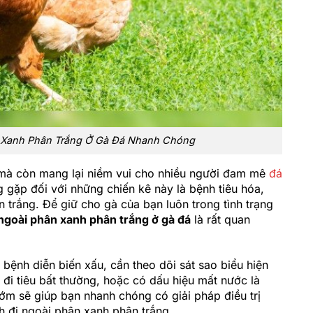
 Xanh Phân Trắng Ở Gà Đá Nhanh Chóng
ế mà còn mang lại niềm vui cho nhiều người đam mê
đá
 gặp đối với những chiến kê này là bệnh tiêu hóa,
n trắng. Để giữ cho gà của bạn luôn trong tình trạng
ngoài phân xanh phân trắng ở gà đá
là rất quan
 bệnh diễn biến xấu, cần theo dõi sát sao biểu hiện
 đi tiêu bất thường, hoặc có dấu hiệu mất nước là
sớm sẽ giúp bạn nhanh chóng có giải pháp điều trị
h đi ngoài phân xanh phân trắng.