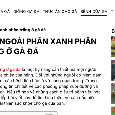
ĐÁ GÀ
GIỐNG GÀ ĐÁ
THỨC ĂN CHO GÀ
BỆNH CỦA GÀ
TI
anh phân trắng ở gà đá
B
 NGOÀI PHÂN XANH PHÂN
G Ở GÀ ĐÁ
ng ở gà đá
là một kỹ năng cần thiết mà mọi người
gà chiến của mình. Đối với những người có niềm đam
thời các bệnh tiêu hóa là vô cùng quan trọng. Trang
g tin chi tiết về các phương pháp nuôi dưỡng và
ỉ hiểu rõ hơn về những cách điều trị bệnh tiêu hóa
iếp bài viết này để tìm hiểu thêm về các dấu hiệu
ải thiện sức khỏe cho gà của bạn.