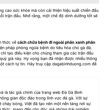
g cao sức khỏe mà còn cải thiện hiệu suất chiến đấu
ỗi trận đấu. Nhớ rằng, một chế độ dinh dưỡng tốt sẽ
ến thức về
cách chữa bệnh đi ngoài phân xanh phân
biện pháp phòng ngừa bệnh do tiêu hóa cho gà đá.
chỉ tạo điều kiện cho chúng tham gia các trận đấu
 quý giá này. Hy vọng bạn đã nhận được nhiều thông
một cách tự tin. Hãy truy cập dagabinhduong.com để
và là tác giả chính của trang web Đá Gà Bình
ông gian độc đáo trong lĩnh vực đá gà. Với sự
 cháy bỏng, Việt đã tạo nên một nền tảng nơi sự
ến thức, mang đến cho độc giả những trải nghiệm