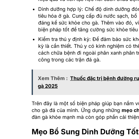
Dinh dưỡng hợp lý: Chế độ dinh dưỡng đón
tiêu hóa ở gà. Cung cấp đủ nước sạch, bổ 
đáng kể sức khỏe cho gà. Thêm vào đó, vi
biện pháp tốt để tăng cường sức khỏe tiêu
Kiểm tra thú y định kỳ: Để đảm bảo sức kh
kỳ là cần thiết. Thú y có kinh nghiệm có t
cách chữa bệnh đi ngoài phân xanh phân tr
công trong các trận đá gà.
Xem Thêm :
Thuốc đặc trị bệnh đường ru
gà 2025
Trên đây là một số biện pháp giúp bạn nắm
cho gà đá của mình. Ứng dụng những
mẹo ch
đàn gà khỏe mạnh mà còn góp phần cải thiện 
Mẹo Bổ Sung Dinh Dưỡng Tốt