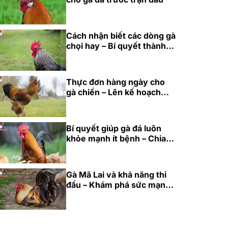
Cách nhận biết các dòng gà
chọi hay – Bí quyết thành
công cho năm 2025
Thực đơn hàng ngày cho
gà chiến – Lên kế hoạch
dinh dưỡng hoàn hảo 2025
Bí quyết giúp gà đá luôn
khỏe mạnh ít bệnh – Chia
sẻ từ cao thủ 2025
Gà Mã Lai và khả năng thi
đấu – Khám phá sức mạnh
bền bỉ 2025