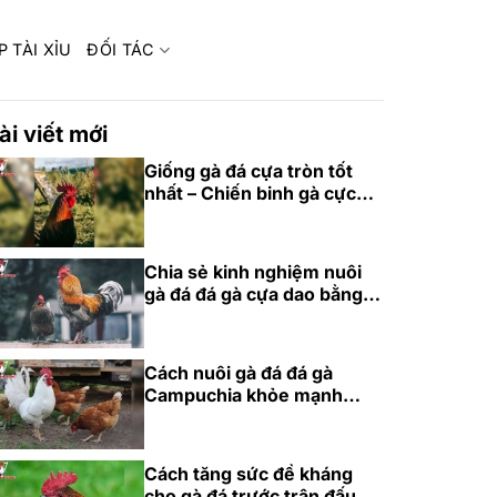
P TÀI XỈU
ĐỐI TÁC
ài viết mới
Giống gà đá cựa tròn tốt
nhất – Chiến binh gà cực
phẩm 2025
Chia sẻ kinh nghiệm nuôi
gà đá đá gà cựa dao bằng
thức ăn chuẩn
Cách nuôi gà đá đá gà
Campuchia khỏe mạnh
bằng dinh dưỡng
Cách tăng sức đề kháng
cho gà đá trước trận đấu