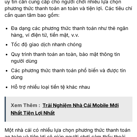
uy tín cần cung cấp cho người chơi nhiều lựa chọn
phương thức thanh toán an toàn và tiện lợi. Các tiêu chí
cần quan tâm bao gồm:
Đa dạng các phương thức thanh toán như thẻ ngân
hàng, ví điện tử, tiền mặt, v.v.
Tốc độ giao dịch nhanh chóng
Quy trình thanh toán an toàn, bảo mật thông tin
người dùng
Các phương thức thanh toán phổ biến và được tin
dùng
Hỗ trợ nhiều loại tiền tệ khác nhau
Xem Thêm :
Trải Nghiệm Nhà Cái Mobile Mới
Nhất Tiện Lợi Nhất
Một nhà cái có nhiều lựa chọn phương thức thanh toán
an toàn và tiện lợi sẽ giúp người chơi cảm thấy thoải