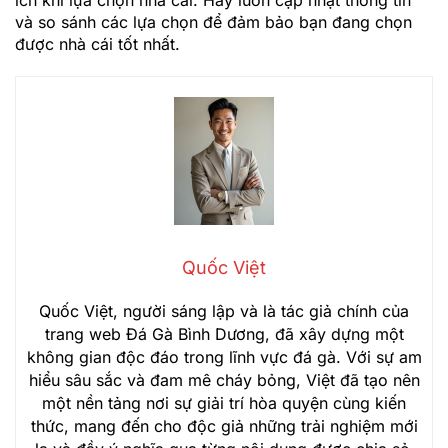
ích khi lựa chọn nhà cái. Hãy luôn cập nhật thông tin
và so sánh các lựa chọn để đảm bảo bạn đang chọn
được nhà cái tốt nhất.
Quốc Việt
Quốc Việt, người sáng lập và là tác giả chính của
trang web Đá Gà Bình Dương, đã xây dựng một
không gian độc đáo trong lĩnh vực đá gà. Với sự am
hiểu sâu sắc và đam mê cháy bỏng, Việt đã tạo nên
một nền tảng nơi sự giải trí hòa quyện cùng kiến
thức, mang đến cho độc giả những trải nghiệm mới