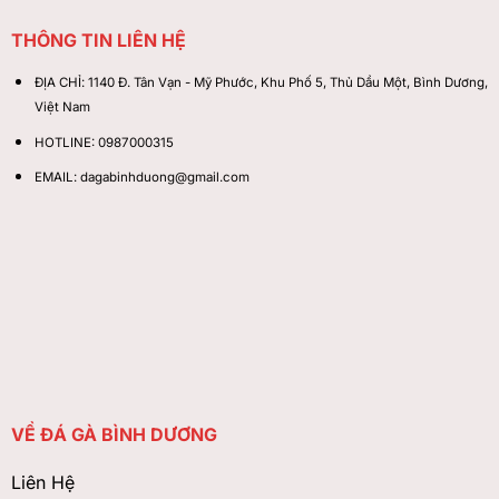
THÔNG TIN LIÊN HỆ
ĐỊA CHỈ:
1140 Đ. Tân Vạn - Mỹ Phước, Khu Phố 5, Thủ Dầu Một, Bình Dương,
Việt Nam
HOTLINE:
0987000315
EMAIL:
dagabinhduong@gmail.com
VỀ ĐÁ GÀ BÌNH DƯƠNG
Liên Hệ