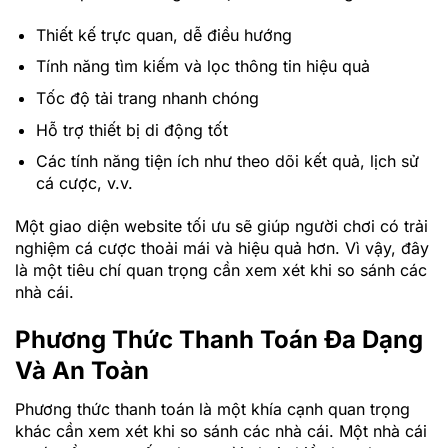
Thiết kế trực quan, dễ điều hướng
Tính năng tìm kiếm và lọc thông tin hiệu quả
Tốc độ tải trang nhanh chóng
Hỗ trợ thiết bị di động tốt
Các tính năng tiện ích như theo dõi kết quả, lịch sử
cá cược, v.v.
Một giao diện website tối ưu sẽ giúp người chơi có trải
nghiệm cá cược thoải mái và hiệu quả hơn. Vì vậy, đây
là một tiêu chí quan trọng cần xem xét khi so sánh các
nhà cái.
Phương Thức Thanh Toán Đa Dạng
Và An Toàn
Phương thức thanh toán là một khía cạnh quan trọng
khác cần xem xét khi so sánh các nhà cái. Một nhà cái