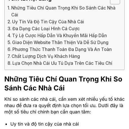
Những Tiêu Chí Quan Trọng Khi So Sánh Các Nhà
Cái
Uy Tín Và Độ Tin Cậy Của Nhà Cái
Đa Dạng Các Loại Hình Cá Cược
Tỷ Lệ Cược Hấp Dẫn Và Khuyến Mãi Hấp Dẫn
Giao Diện Website Thân Thiện Và Dễ Sử Dụng
Phương Thức Thanh Toán Đa Dạng Và An Toàn
Chất Lượng Dịch Vụ Khách Hàng
Lựa Chọn Nhà Cái Ưu Tú Dựa Trên Các Tiêu Chí
Những Tiêu Chí Quan Trọng Khi So
Sánh Các Nhà Cái
Khi so sánh các nhà cái, cần xem xét nhiều yếu tố khác
nhau để đưa ra quyết định lựa chọn tối ưu. Dưới đây là
một số tiêu chí chính bạn cần quan tâm:
Uy tín và độ tin cậy của nhà cái