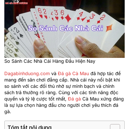
So Sánh Các Nhà Cái Hàng Đầu Hiện Nay
Dagabinhduong.com
và
Đá gà Cà Mau
đã hợp tác để
mang đến sân chơi đẳng cấp. Nhà cái này nổi bật khi
so sánh với các đối thủ nhờ sự minh bạch và chính
sách trả thưởng rõ ràng. Cùng với các tính năng độc
quyền và tỷ lệ cược tốt nhất,
Đá gà
Cà Mau xứng đáng
là sự lựa chọn hàng đầu cho người chơi yêu thích đá
gà.
Tóm tắt nội dung