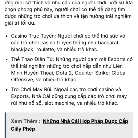
ứng mọi sở thích và nhu cầu của người chơi. Với sự lựa
chọn phong phú này, người chơi có thể dễ dàng tìm
được những trò chơi ưa thích và tận hưởng trải nghiệm
giải trí tối ưu.
Casino Trực Tuyến: Người chơi có thể thử sức với
các trò chơi casino truyền thống như baccarat,
blackjack, roulette, và nhiều trò khác.
Thể Thao Điện Tử: Những người đam mê Esports có
thể trải nghiệm những trò chơi hấp dẫn như Liên
Minh Huyền Thoại, Dota 2, Counter-Strike: Global
Offensive, và nhiều trò khác.
Trò Chơi May Rủi: Ngoài các trò chơi casino và
Esports, Nhà Cái cũng cung cấp các trò chơi may
rủi như xổ số, slot machine, và nhiều trò khác.
Xem Thêm :
Những Nhà Cái Hợp Pháp Được Cấp
Giấy Phép