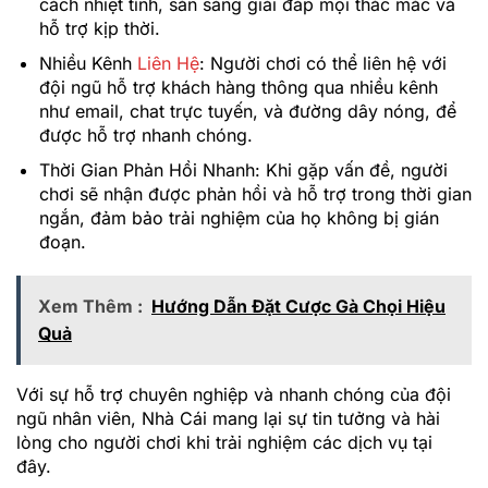
cách nhiệt tình, sẵn sàng giải đáp mọi thắc mắc và
hỗ trợ kịp thời.
Nhiều Kênh
Liên Hệ
: Người chơi có thể liên hệ với
đội ngũ hỗ trợ khách hàng thông qua nhiều kênh
như email, chat trực tuyến, và đường dây nóng, để
được hỗ trợ nhanh chóng.
Thời Gian Phản Hồi Nhanh: Khi gặp vấn đề, người
chơi sẽ nhận được phản hồi và hỗ trợ trong thời gian
ngắn, đảm bảo trải nghiệm của họ không bị gián
đoạn.
Xem Thêm :
Hướng Dẫn Đặt Cược Gà Chọi Hiệu
Quả
Với sự hỗ trợ chuyên nghiệp và nhanh chóng của đội
ngũ nhân viên, Nhà Cái mang lại sự tin tưởng và hài
lòng cho người chơi khi trải nghiệm các dịch vụ tại
đây.