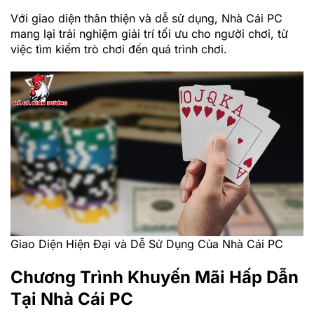
Với giao diện thân thiện và dễ sử dụng, Nhà Cái PC
mang lại trải nghiệm giải trí tối ưu cho người chơi, từ
việc tìm kiếm trò chơi đến quá trình chơi.
Giao Diện Hiện Đại và Dễ Sử Dụng Của Nhà Cái PC
Chương Trình Khuyến Mãi Hấp Dẫn
Tại Nhà Cái PC