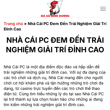
Chuyển
đến
nội
dung
Trang chủ
»
Nhà Cái PC Đem Đến Trải Nghiệm Giải Trí
Đỉnh Cao
NHÀ CÁI PC ĐEM ĐẾN TRẢI
NGHIỆM GIẢI TRÍ ĐỈNH CAO
Nhà Cái PC là một địa điểm độc đáo và hấp dẫn để
trải nghiệm những giải trí đỉnh cao. Với sự đa dạng của
các trò chơi và dịch vụ, Nhà Cái mang đến cho người
chơi cơ hội khám phá và tận hưởng những trò chơi đa
dạng, từ casino trực tuyến đến các trò chơi thể thao
điện tử. Cùng tìm hiểu những lý do tại sao Nhà Cái PC
lại trở thành sự lựa chọn hoàn hảo cho những ai đang
tìm kiếm những trải nghiệm giải trí đỉnh cao.