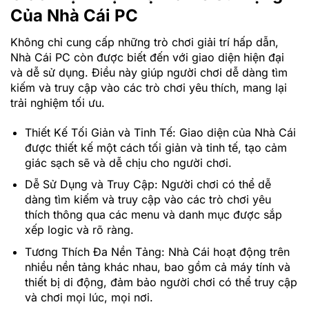
Của Nhà Cái PC
Không chỉ cung cấp những trò chơi giải trí hấp dẫn,
Nhà Cái PC còn được biết đến với giao diện hiện đại
và dễ sử dụng. Điều này giúp người chơi dễ dàng tìm
kiếm và truy cập vào các trò chơi yêu thích, mang lại
trải nghiệm tối ưu.
Thiết Kế Tối Giản và Tinh Tế: Giao diện của Nhà Cái
được thiết kế một cách tối giản và tinh tế, tạo cảm
giác sạch sẽ và dễ chịu cho người chơi.
Dễ Sử Dụng và Truy Cập: Người chơi có thể dễ
dàng tìm kiếm và truy cập vào các trò chơi yêu
thích thông qua các menu và danh mục được sắp
xếp logic và rõ ràng.
Tương Thích Đa Nền Tảng: Nhà Cái hoạt động trên
nhiều nền tảng khác nhau, bao gồm cả máy tính và
thiết bị di động, đảm bảo người chơi có thể truy cập
và chơi mọi lúc, mọi nơi.