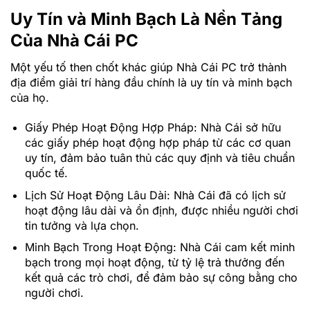
Uy Tín và Minh Bạch Là Nền Tảng
Của Nhà Cái PC
Một yếu tố then chốt khác giúp Nhà Cái PC trở thành
địa điểm giải trí hàng đầu chính là uy tín và minh bạch
của họ.
Giấy Phép Hoạt Động Hợp Pháp: Nhà Cái sở hữu
các giấy phép hoạt động hợp pháp từ các cơ quan
uy tín, đảm bảo tuân thủ các quy định và tiêu chuẩn
quốc tế.
Lịch Sử Hoạt Động Lâu Dài: Nhà Cái đã có lịch sử
hoạt động lâu dài và ổn định, được nhiều người chơi
tin tưởng và lựa chọn.
Minh Bạch Trong Hoạt Động: Nhà Cái cam kết minh
bạch trong mọi hoạt động, từ tỷ lệ trả thưởng đến
kết quả các trò chơi, để đảm bảo sự công bằng cho
người chơi.