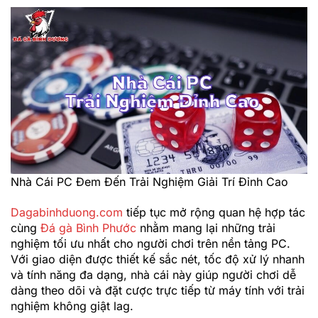
Nhà Cái PC Đem Đến Trải Nghiệm Giải Trí Đỉnh Cao
Dagabinhduong.com
tiếp tục mở rộng quan hệ hợp tác
cùng
Đá gà Bình Phước
nhằm mang lại những trải
nghiệm tối ưu nhất cho người chơi trên nền tảng PC.
Với giao diện được thiết kế sắc nét, tốc độ xử lý nhanh
và tính năng đa dạng, nhà cái này giúp người chơi dễ
dàng theo dõi và đặt cược trực tiếp từ máy tính với trải
nghiệm không giật lag.