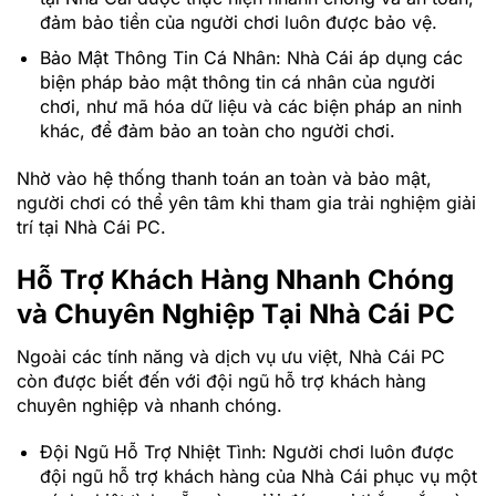
đảm bảo tiền của người chơi luôn được bảo vệ.
Bảo Mật Thông Tin Cá Nhân: Nhà Cái áp dụng các
biện pháp bảo mật thông tin cá nhân của người
chơi, như mã hóa dữ liệu và các biện pháp an ninh
khác, để đảm bảo an toàn cho người chơi.
Nhờ vào hệ thống thanh toán an toàn và bảo mật,
người chơi có thể yên tâm khi tham gia trải nghiệm giải
trí tại Nhà Cái PC.
Hỗ Trợ Khách Hàng Nhanh Chóng
và Chuyên Nghiệp Tại Nhà Cái PC
Ngoài các tính năng và dịch vụ ưu việt, Nhà Cái PC
còn được biết đến với đội ngũ hỗ trợ khách hàng
chuyên nghiệp và nhanh chóng.
Đội Ngũ Hỗ Trợ Nhiệt Tình: Người chơi luôn được
đội ngũ hỗ trợ khách hàng của Nhà Cái phục vụ một