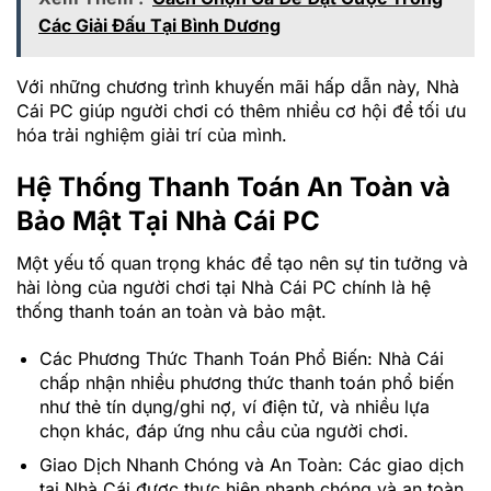
Các Giải Đấu Tại Bình Dương
Với những chương trình khuyến mãi hấp dẫn này, Nhà
Cái PC giúp người chơi có thêm nhiều cơ hội để tối ưu
hóa trải nghiệm giải trí của mình.
Hệ Thống Thanh Toán An Toàn và
Bảo Mật Tại Nhà Cái PC
Một yếu tố quan trọng khác để tạo nên sự tin tưởng và
hài lòng của người chơi tại Nhà Cái PC chính là hệ
thống thanh toán an toàn và bảo mật.
Các Phương Thức Thanh Toán Phổ Biến: Nhà Cái
chấp nhận nhiều phương thức thanh toán phổ biến
như thẻ tín dụng/ghi nợ, ví điện tử, và nhiều lựa
chọn khác, đáp ứng nhu cầu của người chơi.
Giao Dịch Nhanh Chóng và An Toàn: Các giao dịch
tại Nhà Cái được thực hiện nhanh chóng và an toàn,