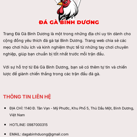
Trang Đá Gà Bình Dương
là một trong những địa chỉ uy tín dành cho
cộng đồng yêu thích đá gà tại Bình Dương. Trang web chia sẻ các
mẹo chơi hữu ích và kinh nghiệm thực tế từ những tay chơi chuyên
nghiệp, giúp bạn chuẩn bị tốt nhất trước mỗi trận đấu.
Với sự hỗ trợ từ Đá Gà Bình Dương, bạn sẽ có thêm tự tin và chiến
lược để giành chiến thắng trong các trận đấu đá gà.
THÔNG TIN LIÊN HỆ
ĐỊA CHỈ:
1140 Đ. Tân Vạn - Mỹ Phước, Khu Phố 5, Thủ Dầu Một, Bình Dương,
Việt Nam
HOTLINE:
0987000315
EMAIL:
dagabinhduong@gmail.com