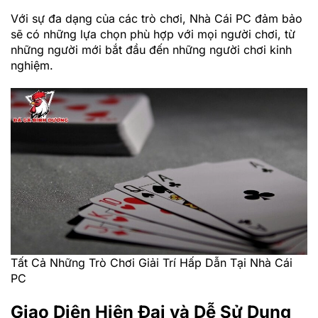
Với sự đa dạng của các trò chơi, Nhà Cái PC đảm bảo
sẽ có những lựa chọn phù hợp với mọi người chơi, từ
những người mới bắt đầu đến những người chơi kinh
nghiệm.
Tất Cả Những Trò Chơi Giải Trí Hấp Dẫn Tại Nhà Cái
PC
Giao Diện Hiện Đại và Dễ Sử Dụng