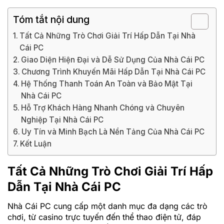
Tóm tắt nội dung
Tất Cả Những Trò Chơi Giải Trí Hấp Dẫn Tại Nhà
Cái PC
Giao Diện Hiện Đại và Dễ Sử Dụng Của Nhà Cái PC
Chương Trình Khuyến Mãi Hấp Dẫn Tại Nhà Cái PC
Hệ Thống Thanh Toán An Toàn và Bảo Mật Tại
Nhà Cái PC
Hỗ Trợ Khách Hàng Nhanh Chóng và Chuyên
Nghiệp Tại Nhà Cái PC
Uy Tín và Minh Bạch Là Nền Tảng Của Nhà Cái PC
Kết Luận
Tất Cả Những Trò Chơi Giải Trí Hấp
Dẫn Tại Nhà Cái PC
Nhà Cái PC cung cấp một danh mục đa dạng các trò
chơi, từ casino trực tuyến đến thể thao điện tử, đáp