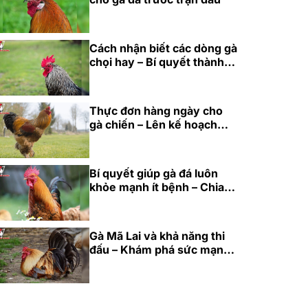
Cách nhận biết các dòng gà
chọi hay – Bí quyết thành
công cho năm 2025
Thực đơn hàng ngày cho
gà chiến – Lên kế hoạch
dinh dưỡng hoàn hảo 2025
Bí quyết giúp gà đá luôn
khỏe mạnh ít bệnh – Chia
sẻ từ cao thủ 2025
Gà Mã Lai và khả năng thi
đấu – Khám phá sức mạnh
bền bỉ 2025