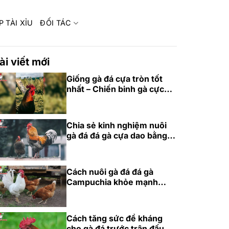
P TÀI XỈU
ĐỐI TÁC
ài viết mới
Giống gà đá cựa tròn tốt
nhất – Chiến binh gà cực
phẩm 2025
Chia sẻ kinh nghiệm nuôi
gà đá đá gà cựa dao bằng
thức ăn chuẩn
Cách nuôi gà đá đá gà
Campuchia khỏe mạnh
bằng dinh dưỡng
Cách tăng sức đề kháng
cho gà đá trước trận đấu