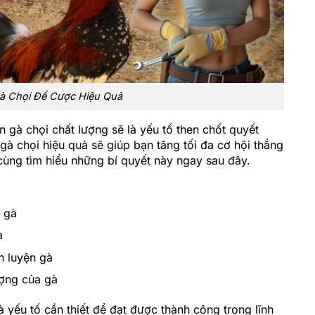
à Chọi Để Cược Hiệu Quả
 gà chọi chất lượng sẽ là yếu tố then chốt quyết
gà chọi hiệu quả sẽ giúp bạn tăng tối đa cơ hội thắng
cùng tìm hiểu những bí quyết này ngay sau đây.
a gà
à
n luyện gà
ượng của gà
 yếu tố cần thiết để đạt được thành công trong lĩnh