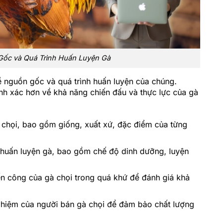
Gốc và Quá Trình Huấn Luyện Gà
ề nguồn gốc và quá trình huấn luyện của chúng.
nh xác hơn về khả năng chiến đấu và thực lực của gà
chọi, bao gồm giống, xuất xứ, đặc điểm của từng
h huấn luyện gà, bao gồm chế độ dinh dưỡng, luyện
iến công của gà chọi trong quá khứ để đánh giá khả
nghiệm của người bán gà chọi để đảm bảo chất lượng