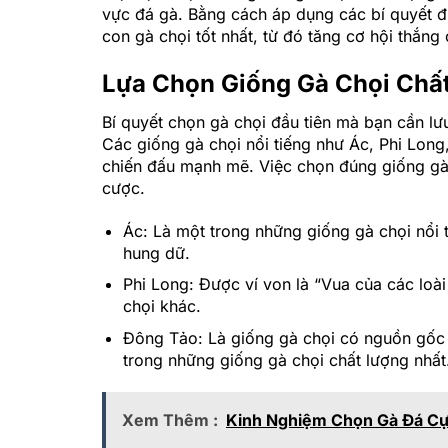
vực đá gà. Bằng cách áp dụng các bí quyết đ
con gà chọi tốt nhất, từ đó tăng cơ hội thắng
Lựa Chọn Giống Gà Chọi Chấ
Bí quyết chọn gà chọi đầu tiên mà bạn cần lư
Các giống gà chọi nổi tiếng như Ác, Phi Lo
chiến đấu mạnh mẽ. Việc chọn đúng giống gà c
cược.
Ác: Là một trong những giống gà chọi nổi 
hung dữ.
Phi Long: Được ví von là “Vua của các loài
chọi khác.
Đông Tảo: Là giống gà chọi có nguồn gốc 
trong những giống gà chọi chất lượng nhất
Xem Thêm :
Kinh Nghiệm Chọn Gà Đá C