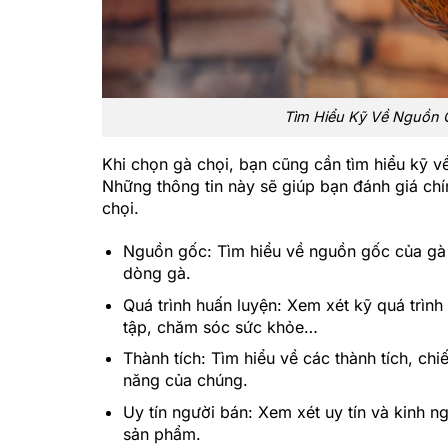
Tìm Hiểu Kỹ Về Nguồn 
Khi chọn gà chọi, bạn cũng cần tìm hiểu kỹ v
Những thông tin này sẽ giúp bạn đánh giá chí
chọi.
Nguồn gốc: Tìm hiểu về nguồn gốc của gà 
dòng gà.
Quá trình huấn luyện: Xem xét kỹ quá trìn
tập, chăm sóc sức khỏe…
Thành tích: Tìm hiểu về các thành tích, ch
năng của chúng.
Uy tín người bán: Xem xét uy tín và kinh 
sản phẩm.