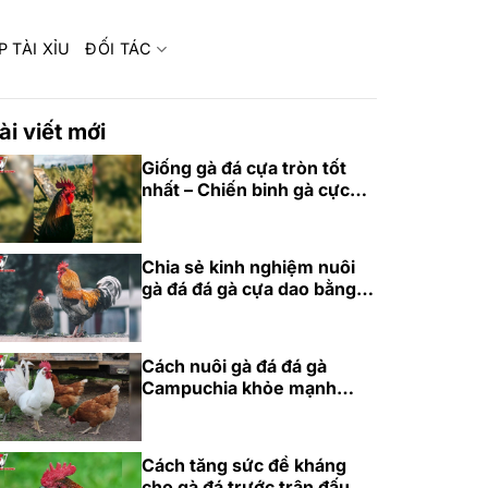
P TÀI XỈU
ĐỐI TÁC
ài viết mới
Giống gà đá cựa tròn tốt
nhất – Chiến binh gà cực
phẩm 2025
Chia sẻ kinh nghiệm nuôi
gà đá đá gà cựa dao bằng
thức ăn chuẩn
Cách nuôi gà đá đá gà
Campuchia khỏe mạnh
bằng dinh dưỡng
Cách tăng sức đề kháng
cho gà đá trước trận đấu