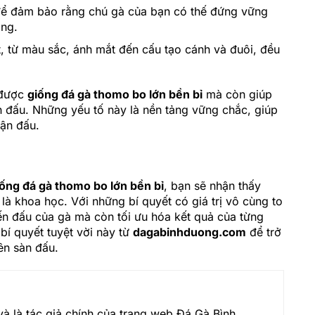
i để đảm bảo rằng chú gà của bạn có thế đứng vững
áng.
t, từ màu sắc, ánh mắt đến cấu tạo cánh và đuôi, đều
 được
giống đá gà thomo bo lớn bền bỉ
mà còn giúp
n đấu. Những yếu tố này là nền tảng vững chắc, giúp
rận đấu.
iống đá gà thomo bo lớn bền bỉ
, bạn sẽ nhận thấy
là khoa học. Với những bí quyết có giá trị vô cùng to
iến đấu của gà mà còn tối ưu hóa kết quả của từng
í quyết tuyệt vời này từ
dagabinhduong.com
để trở
ên sàn đấu.
và là tác giả chính của trang web Đá Gà Bình