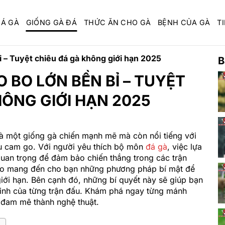
ĐÁ GÀ
GIỐNG GÀ ĐÁ
THỨC ĂN CHO GÀ
BỆNH CỦA GÀ
TI
ỉ – Tuyệt chiêu đá gà không giới hạn 2025
B
 BO LỚN BỀN BỈ – TUYỆT
HÔNG GIỚI HẠN 2025
à một giống gà chiến mạnh mẽ mà còn nổi tiếng với
ấu cam go. Với người yêu thích bộ môn
đá gà
, việc lựa
quan trọng để đảm bảo chiến thắng trong các trận
hào mang đến cho bạn những phương pháp bí mật để
iới hạn. Bên cạnh đó, những bí quyết này sẽ giúp bạn
m linh của từng trận đấu. Khám phá ngay từng mánh
 đam mê thành nghệ thuật.