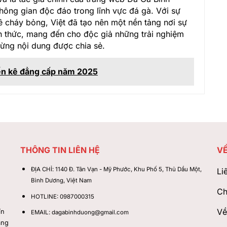
ông gian độc đáo trong lĩnh vực đá gà. Với sự
 cháy bỏng, Việt đã tạo nên một nền tảng nơi sự
ến thức, mang đến cho độc giả những trải nghiệm
từng nội dung được chia sẻ.
ến kê đẳng cấp năm 2025
THÔNG TIN LIÊN HỆ
VỀ
ĐỊA CHỈ:
1140 Đ. Tân Vạn - Mỹ Phước, Khu Phố 5, Thủ Dầu Một,
Li
Bình Dương, Việt Nam
Ch
HOTLINE:
0987000315
Về
ín
EMAIL:
dagabinhduong@gmail.com
ang