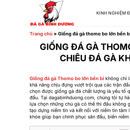
Chuyển
đến
KINH NGHIỆM 
nội
dung
Trang chủ
»
Giống đá gà thomo bo lớn bền b
GIỐNG ĐÁ GÀ THOMO
CHIÊU ĐÁ GÀ K
Giống đá gà Thomo bo lớn bền bỉ
không chỉ l
khả năng chịu đựng vượt trội qua các trận đ
chọn được giống gà đá chất lượng là yếu tố 
đấu. Tại dagabinhduong.com, chúng tôi tự 
lựa chọn những chú gà có thể thi đấu không g
tạo dựng niềm tin và kết nối với niềm tin tâ
khóe giúp bạn chinh phục sân đấu, biến niềm