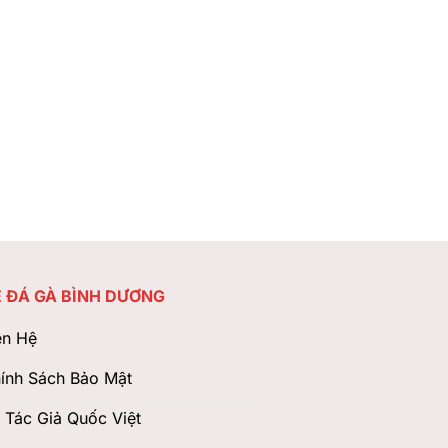
 ĐÁ GÀ BÌNH DƯƠNG
ên Hệ
ính Sách Bảo Mật
 Tác Giả Quốc Việt