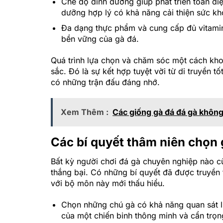
Chế độ dinh dưỡng giúp phát triển toàn d
dưỡng hợp lý có khả năng cải thiện sức k
Đa dạng thực phẩm và cung cấp đủ vitamin,
bền vững của gà đá.
Quá trình lựa chọn và chăm sóc một cách kho
sắc. Đó là sự kết hợp tuyệt vời từ di truyền 
có những trận đấu đáng nhớ.
Xem Thêm :
Các giống gà đá đá gà không
Các bí quyết thâm niên chọn 
Bất kỳ người chơi đá gà chuyên nghiệp nào cũ
thắng bại. Có những bí quyết đã được truyền
với bộ môn này mới thấu hiểu.
Chọn những chú gà có khả năng quan sát li
của một chiến binh thông minh và cẩn trọn