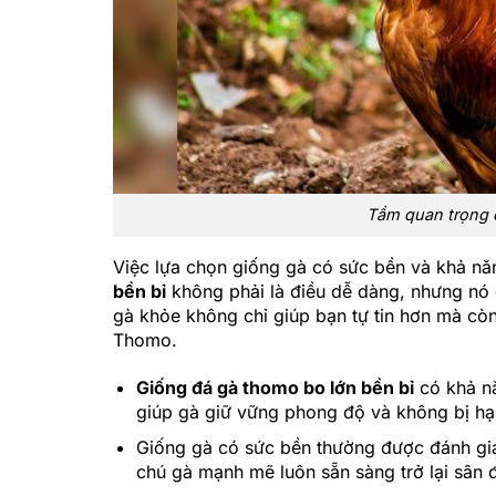
Tầm quan trọng 
Việc lựa chọn giống gà có sức bền và khả n
bền bỉ
không phải là điều dễ dàng, nhưng nó 
gà khỏe không chỉ giúp bạn tự tin hơn mà cò
Thomo.
Giống đá gà thomo bo lớn bền bỉ
có khả nă
giúp gà giữ vững phong độ và không bị hạ
Giống gà có sức bền thường được đánh giá
chú gà mạnh mẽ luôn sẵn sàng trở lại sân