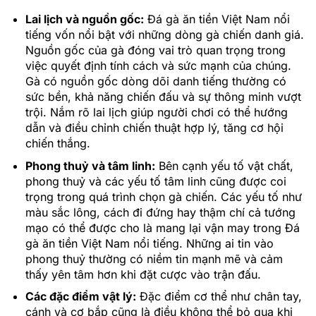
Lai lịch và nguồn gốc:
Đá gà ăn tiền Việt Nam nổi
tiếng vốn nổi bật với những dòng gà chiến danh giá.
Nguồn gốc của gà đóng vai trò quan trọng trong
việc quyết định tính cách và sức mạnh của chúng.
Gà có nguồn gốc dòng dõi danh tiếng thường có
sức bền, khả năng chiến đấu và sự thông minh vượt
trội. Nắm rõ lai lịch giúp người chơi có thể hướng
dẫn và điều chỉnh chiến thuật hợp lý, tăng cơ hội
chiến thắng.
Phong thuỷ và tâm linh:
Bên cạnh yếu tố vật chất,
phong thuỷ và các yếu tố tâm linh cũng được coi
trọng trong quá trình chọn gà chiến. Các yếu tố như
màu sắc lông, cách đi đứng hay thậm chí cả tướng
mạo có thể được cho là mang lại vận may trong Đá
gà ăn tiền Việt Nam nổi tiếng. Những ai tin vào
phong thuỷ thường có niềm tin mạnh mẽ và cảm
thấy yên tâm hơn khi đặt cược vào trận đấu.
Các đặc điểm vật lý:
Đặc điểm cơ thể như chân tay,
cánh và cơ bắp cũng là điều không thể bỏ qua khi