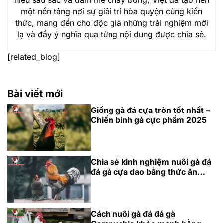
hiểu sâu sắc và đam mê cháy bỏng, Việt đã tạo nên
một nền tảng nơi sự giải trí hòa quyện cùng kiến
thức, mang đến cho độc giả những trải nghiệm mới
lạ và đầy ý nghĩa qua từng nội dung được chia sẻ.
[related_blog]
Bài viết mới
Giống gà đá cựa tròn tốt nhất –
Chiến binh gà cực phẩm 2025
Chia sẻ kinh nghiệm nuôi gà đá
đá gà cựa dao bằng thức ăn
chuẩn
Cách nuôi gà đá đá gà