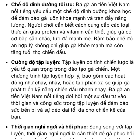
Chế độ dinh dưỡng tối ưu:
Đá gà ăn tiền Việt Nam
nổi tiếng yêu cầu một chế độ dinh dưỡng khoa học
để đảm bảo gà luôn khỏe mạnh và tràn đầy năng
lượng. Người chơi cần biết cách cung cấp các loại
thức ăn giàu protein và vitamin cần thiết giúp gà có
cơ bắp săn chắc, lực đá mạnh mẽ. Đảm bảo chế độ
ăn hợp lý không chỉ giúp gà khỏe mạnh mà còn
tăng tuổi thọ chiến đấu.
Cường độ tập luyện:
Tập luyện có tính chiến lược là
yếu tố quan trọng trong đào tạo gà chiến. Một
chương trình tập luyện hợp lý, bao gồm các hoạt
động như chạy, nhảy, hoặc tập phản xạ sẽ giúp gà
phát triển kỹ năng chiến đấu nhanh nhạy. Đá gà ăn
tiền Việt Nam nổi tiếng đòi hỏi một sự đầu tư vào
thời gian và công sức trong tập luyện để đảm bảo
sức bền bỉ và sự dẻo dai tối đa cho chiến kê của
bạn.
Thời gian nghỉ ngơi và hồi phục:
Song song với tập
luyện, thời gian nghỉ ngơi là cần thiết để gà phục hồi