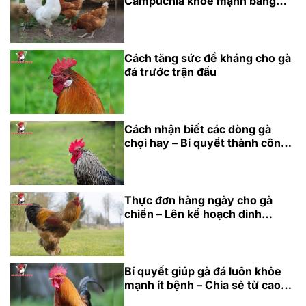
Campuchia khỏe mạnh bằng
dinh dưỡng
Cách tăng sức đề kháng cho gà
đá trước trận đấu
Cách nhận biết các dòng gà
chọi hay – Bí quyết thành công
cho năm 2025
Thực đơn hàng ngày cho gà
chiến – Lên kế hoạch dinh
dưỡng hoàn hảo 2025
Bí quyết giúp gà đá luôn khỏe
mạnh ít bệnh – Chia sẻ từ cao
thủ 2025