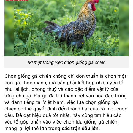
Mí mật trong việc chọn giống gà chiến
Chọn giống gà chiến không chỉ đơn thuần là chọn một
con gà khoẻ mạnh, mà cần phải kết hợp nhiều yếu tố
như lai lịch, phong thuỷ và các đặc điểm vật lý của
từng chú gà. Đá gà đã trở thành nét văn hóa đặc trưng
và danh tiếng tại Việt Nam, việc lựa chọn giống gà
chiến có thể quyết định đến thành bại của cả một cuộc
đấu. Để đạt hiệu quả tốt nhất, hãy cùng tìm hiểu các
yếu tố góp phần vào việc chọn lựa giống gà chiến,
mang lại lợi thế lớn trong
các trận đấu lớn
.