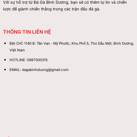
Với sự hỗ trợ từ Đá Gà Bình Dương, bạn sẽ có thêm tự tin và chiến
lược để giành chiến thắng trong các trận đấu đá gà.
THÔNG TIN LIÊN HỆ
ĐỊA CHỈ:
1140 Đ. Tân Vạn - Mỹ Phước, Khu Phố 5, Thủ Dầu Một, Bình Dương,
Việt Nam
HOTLINE:
0987000315
EMAIL:
dagabinhduong@gmail.com