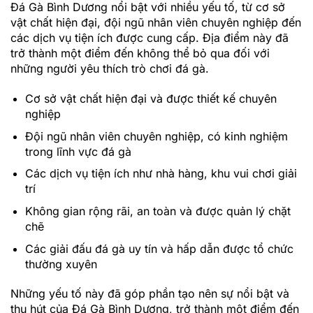
Đá Gà Bình Dương nổi bật với nhiều yếu tố, từ cơ sở
vật chất hiện đại, đội ngũ nhân viên chuyên nghiệp đến
các dịch vụ tiện ích được cung cấp. Địa điểm này đã
trở thành một điểm đến không thể bỏ qua đối với
những người yêu thích trò chơi đá gà.
Cơ sở vật chất hiện đại và được thiết kế chuyên
nghiệp
Đội ngũ nhân viên chuyên nghiệp, có kinh nghiệm
trong lĩnh vực đá gà
Các dịch vụ tiện ích như nhà hàng, khu vui chơi giải
trí
Không gian rộng rãi, an toàn và được quản lý chặt
chẽ
Các giải đấu đá gà uy tín và hấp dẫn được tổ chức
thường xuyên
Những yếu tố này đã góp phần tạo nên sự nổi bật và
thu hút của Đá Gà Bình Dương, trở thành một điểm đến