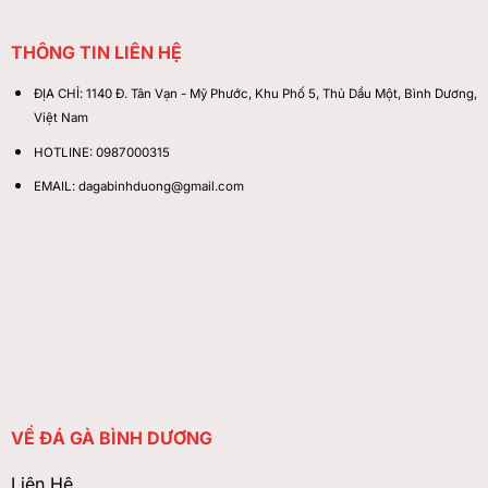
THÔNG TIN LIÊN HỆ
ĐỊA CHỈ:
1140 Đ. Tân Vạn - Mỹ Phước, Khu Phố 5, Thủ Dầu Một, Bình Dương,
Việt Nam
HOTLINE:
0987000315
EMAIL:
dagabinhduong@gmail.com
VỀ ĐÁ GÀ BÌNH DƯƠNG
Liên Hệ